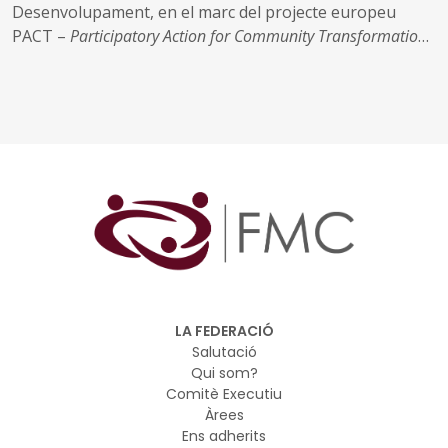
Desenvolupament, en el marc del projecte europeu
PACT –
Participatory Action for Community Transformation
Lloc: Centre Cívic Cotxers de Sants (Barcelona)
Data: 14 de juliol
LA FEDERACIÓ
Salutació
Qui som?
Comitè Executiu
Àrees
Ens adherits