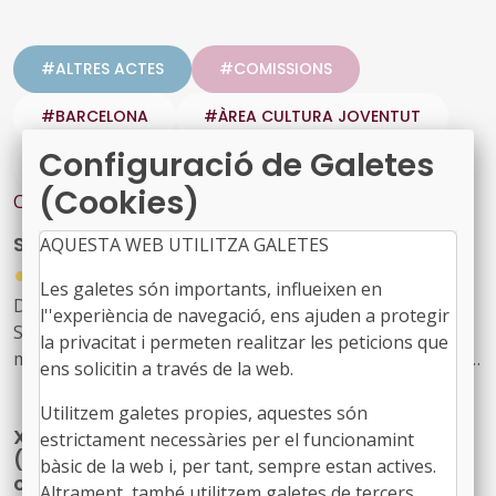
#ALTRES ACTES
#COMISSIONS
#BARCELONA
#ÀREA CULTURA JOVENTUT
Configuració de Galetes
#ÀREA EUROPA
(Cookies)
Contingut relacionat
Setmana Europea de la Mobilitat
AQUESTA WEB UTILITZA GALETES
●
29/07/2026
Les galetes són importants, influeixen en
Del 16 al 22 de setembre se celebra a Catalunya la
l''experiència de navegació, ens ajuden a protegir
Setmana Europa de la Mobilitat que promou hàbits de
la privacitat i permeten realitzar les peticions que
mobilitat més sostenibles, segurs i saludables com són
ens solicitin a través de la web.
els desplaçaments a peu, en bicicleta, en transport
públic o amb vehicle elèctric, així com visualitzar els
Utilitzem galetes propies, aquestes són
X Congrés Nacional dels Tècnics Municipals
canvis possibles en l’ús de l’espai públic, millorar la
estrictament necessàries per el funcionamint
(gestionar, transformar i mantenir la ciutat
qualitat de l’aire i la reducció de la contaminació
bàsic de la web i, per tant, sempre estan actives.
construïda)
Altrament, també utilitzem galetes de tercers,