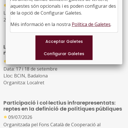
●
28/07/2026
aquestes són opcionals i es poden configurar des
Lloc: Cosmocaixa de Barcelona. Data: 22 d’octubre de
de la opció de Configurar Galetes.
2026
Més informació en la nostra
Política de Galetes
.
Enguany, el congrés posarà el focus en els grans reptes
de la gestió urbana: la transformació de la ciutat
LocalCiber: Congrés de ciberseguretat del
existent, les infraestructures municipals, l’aplicació
món local
pràctica de la tecnologia i la IA en la gestió pública
●
23/07/2026
Data: 17 i 18 de setembre
Lloc: BCIN, Badalona
Organitza: Localret
Participació i col·lectius infrarepresentats:
reptes en la definició de polítiques públiques
●
09/07/2026
Organitzada pel Fons Català de Cooperació al