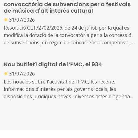
convocatòria de subvencions per a festivals
de música d'alt interès cultural
●
31/07/2026
Resolució CLT/2702/2026, de 24 de juliol, per la qual es
modifica la dotació de la convocatòria per a la concessió
de subvencions, en règim de concurrència competitiva, a
festivals de música d'alt interès cultural (ref. BDNS
914637)
Nou butlletí digital de l’FMC, el 934
●
31/07/2026
Les notícies sobre l'activitat de l'FMC, les recents
informacions d'interès per als governs locals, les
disposicions jurídiques noves i diversos actes d'agenda
us arriben amb aquest exemplar, el 934. També inclou
les notícies recents sobre fons europeus