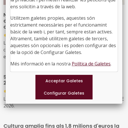
ens solicitin a través de la web.
Nova publicació per reforçar les
Utilitzem galetes propies, aquestes són
competències del personal tècnic municipal
estrictament necessàries per el funcionamint
d’educació
bàsic de la web i, per tant, sempre estan actives.
●
31/07/2026
Altrament, també utilitzem galetes de tercers,
La Diputació de Barcelona ha editat la publicació ‘Marc
aquestes són opcionals i es poden configurar des
competencial del perfil tècnic municipal d’educació’, una
de la opció de Configurar Galetes.
eina que defineix, ordena i enforteix el nou rol del
personal tècnic d’educació i el seu lideratge en el
Més informació en la nostra
Política de Galetes
.
desenvolupament i la gestió de les polítiques educatives
S'ha obert la convocatòria CERV DAPHNE
locals
2026
●
31/07/2026
La Comissió Europea ha llançat la convocatòria DAPHNE
2026.
Cultura amplia fins als 1,8 milions d'euros la