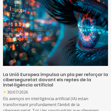
que s’ha identificat que ara compleixen les condicions
per aplicar el topall de preus
La Unió Europea impulsa un pla per reforçar la
ciberseguretat davant els reptes de la
intel·ligència artificial
●
30/07/2026
Els avenços en intel·ligència artificial (IA) estan
transformant profundament l’àmbit de la
ciberseguretat. Tot i les oportunitats que ofereixen