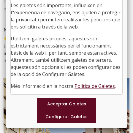
competencial del perfil tècnic municipal d’educació’, una
Les galetes són importants, influeixen en
eina que defineix, ordena i enforteix el nou rol del
l''experiència de navegació, ens ajuden a protegir
personal tècnic d’educació i el seu lideratge en el
la privacitat i permeten realitzar les peticions que
desenvolupament i la gestió de les polítiques educatives
ens solicitin a través de la web.
Nou butlletí digital de l’FMC, el 934
locals
●
31/07/2026
Utilitzem galetes propies, aquestes són
estrictament necessàries per el funcionamint
Les notícies sobre l'activitat de l'FMC, les recents
bàsic de la web i, per tant, sempre estan actives.
informacions d'interès per als governs locals, les
Altrament, també utilitzem galetes de tercers,
disposicions jurídiques noves i diversos actes d'agenda
aquestes són opcionals i es poden configurar des
us arriben amb aquest exemplar, el 934. També inclou
de la opció de Configurar Galetes.
les notícies recents sobre fons europeus
Més informació en la nostra
Política de Galetes
.