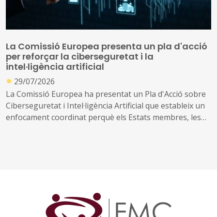
La Comissió Europea presenta un pla d'acció
per reforçar la ciberseguretat i la
intel·ligència artificial
●
29/07/2026
La Comissió Europea ha presentat un Pla d'Acció sobre
Ciberseguretat i Intel·ligència Artificial que estableix un
enfocament coordinat perquè els Estats membres, les
empreses i les autoritats públiques es beneficiïn de les
oportunitats que ofereix la IA, abordant al mateix temps
els nous riscos que crea.