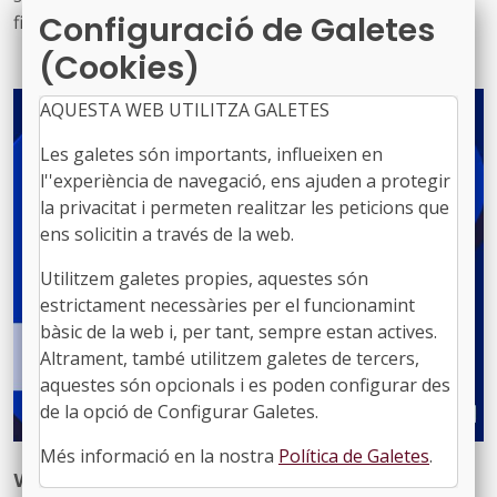
Configuració de Galetes
finançament conjunt de 742,5 milions d'euros i
contribuiran als objectius del Pacte Verd Europeu, fent
(Cookies)
front a la degradació ambiental, ajudant a revertir la
pèrdua de biodiversitat i millorant la gestió dels
AQUESTA WEB UTILITZA GALETES
recursos naturals.
Les galetes són importants, influeixen en
l''experiència de navegació, ens ajuden a protegir
la privacitat i permeten realitzar les peticions que
ens solicitin a través de la web.
Utilitzem galetes propies, aquestes són
estrictament necessàries per el funcionamint
bàsic de la web i, per tant, sempre estan actives.
Altrament, també utilitzem galetes de tercers,
aquestes són opcionals i es poden configurar des
de la opció de Configurar Galetes.
Més informació en la nostra
Política de Galetes
.
Webinar: Sinergies entre espais