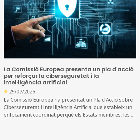
La Comissió Europea presenta un pla d'acció
per reforçar la ciberseguretat i la
intel·ligència artificial
●
29/07/2026
La Comissió Europea ha presentat un Pla d'Acció sobre
Ciberseguretat i Intel·ligència Artificial que estableix un
enfocament coordinat perquè els Estats membres, les
empreses i les autoritats públiques es beneficiïn de les
oportunitats que ofereix la IA, abordant al mateix temps
els nous riscos que crea.