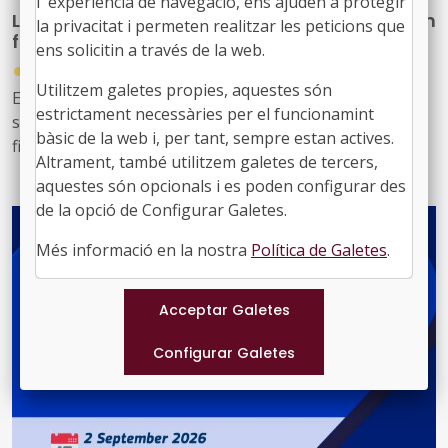
l''experiència de navegació, ens ajuden a protegir
La UE finança 117 projectes de recerca per a un
la privacitat i permeten realitzar les peticions que
futur més verd amb 742 milions d'euros
ens solicitin a través de la web.
●
30/07/2026
Utilitzem galetes propies, aquestes són
Els projectes, que ja han signat els convenis de
estrictament necessàries per el funcionamint
subvenció amb la Comissió, compten amb un
bàsic de la web i, per tant, sempre estan actives.
finançament conjunt de 742,5 milions d'euros i
Altrament, també utilitzem galetes de tercers,
contribuiran als objectius del Pacte Verd Europeu, fent
aquestes són opcionals i es poden configurar des
front a la degradació ambiental, ajudant a revertir la
de la opció de Configurar Galetes.
pèrdua de biodiversitat i millorant la gestió dels
recursos naturals.
Més informació en la nostra
Política de Galetes
.