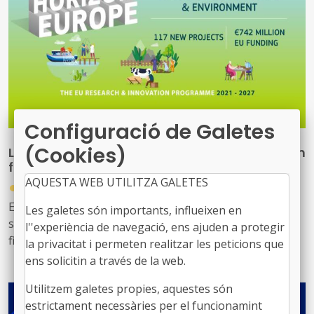
Configuració de Galetes
(Cookies)
La UE finança 117 projectes de recerca per a un
futur més verd amb 742 milions d'euros
AQUESTA WEB UTILITZA GALETES
●
30/07/2026
Els projectes, que ja han signat els convenis de
Les galetes són importants, influeixen en
subvenció amb la Comissió, compten amb un
l''experiència de navegació, ens ajuden a protegir
finançament conjunt de 742,5 milions d'euros i
la privacitat i permeten realitzar les peticions que
contribuiran als objectius del Pacte Verd Europeu, fent
ens solicitin a través de la web.
front a la degradació ambiental, ajudant a revertir la
Utilitzem galetes propies, aquestes són
pèrdua de biodiversitat i millorant la gestió dels
estrictament necessàries per el funcionamint
recursos naturals.