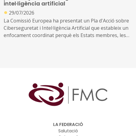
intel·ligència artificial
●
29/07/2026
La Comissió Europea ha presentat un Pla d'Acció sobre
Ciberseguretat i Intel·ligència Artificial que estableix un
enfocament coordinat perquè els Estats membres, les
empreses i les autoritats públiques es beneficiïn de les
oportunitats que ofereix la IA, abordant al mateix temps
els nous riscos que crea.
LA FEDERACIÓ
Salutació