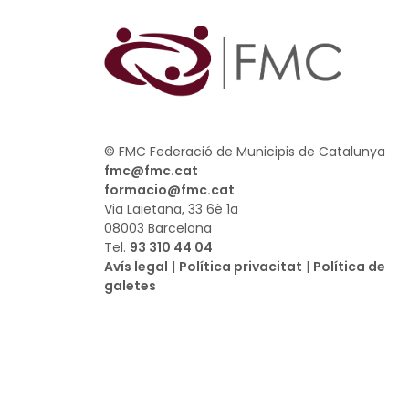
© FMC Federació de Municipis de Catalunya
fmc@fmc.cat
formacio@fmc.cat
Via Laietana, 33 6è 1a
08003 Barcelona
Tel.
93 310 44 04
Avís legal
|
Política privacitat
|
Política de
galetes