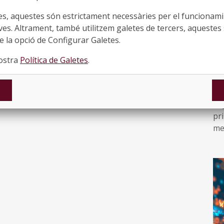
’enguany, permetrà estendre i aprofundir en una
es, aquestes són estrictament necessàries per el funcionamin
ció de processos democràtics, oberta a ajuntaments,
ves. Altrament, també utilitzem galetes de tercers, aquestes 
Es
icats, ONG’s i tota mena de col·lectius.
 la opció de Configurar Galetes.
mu
re
ent amb programari lliure, obert i col·laboratiu,
nostra
Política de Galetes
.
no
mu
t i integritat de la informació compartida tot
●
tat i confidencialitat a totes les persones
El
pr
me
co
d’a
A 
al
mer
com