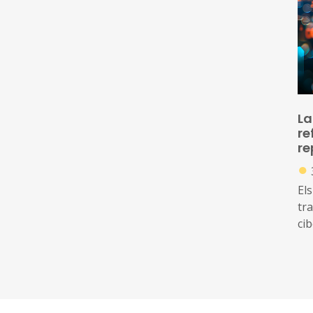
de
La
re
re
●
Els
tr
ci
of
am
di
ide
inc