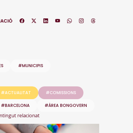
ACIÓ
ES
#MUNICIPIS
#ACTUALITAT
#COMISSIONS
#BARCELONA
#ÀREA BONGOVERN
ntingut relacionat