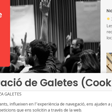
d’e
No
de
●
ed
Les
re
loc
di
ex
re
ació de Galetes (Cook
ZA GALETES
ts, influeixen en l''experiència de navegació, ens ajuden a pr
eticions que ens solicitin a través de la web.