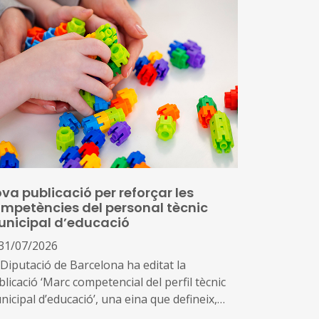
va publicació per reforçar les
mpetències del personal tècnic
nicipal d’educació
31/07/2026
 Diputació de Barcelona ha editat la
licació ‘Marc competencial del perfil tècnic
icipal d’educació’, una eina que defineix,
ena i enforteix el nou rol del personal tècnic