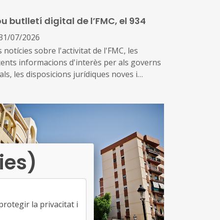
ducació i el seu lideratge en el
u butlletí digital de l’FMC, el 934
senvolupament i la gestió de les polítiques
ucatives locals
31/07/2026
 notícies sobre l'activitat de l'FMC, les
cents informacions d'interès per als governs
als, les disposicions jurídiques noves i
versos actes d'agenda us arriben amb aquest
emplar, el 934. També inclou les notícies
cents sobre fons europeus
ies)
otegir la privacitat i