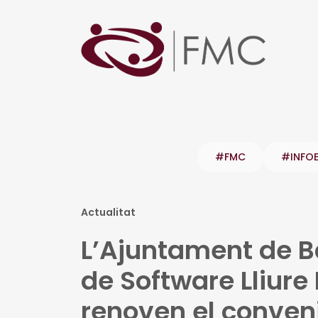
#FMC
#INFO
Actualitat
L’Ajuntament de Ba
de Software Lliure 
renoven el conveni