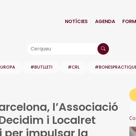
NOTÍCIES
AGENDA
FORM
EUROPA
#BUTLLETI
#CRL
#BONESPRACTIQU
rcelona, l’Associació
Decidim i Localret
Co
 per impulsar la