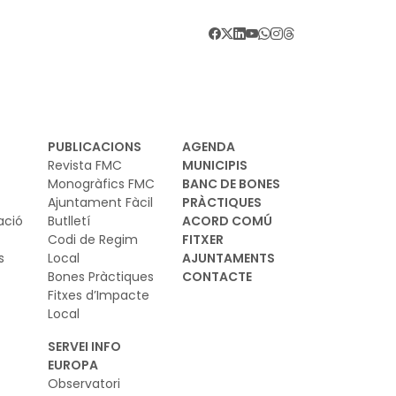
vant d’aquest escenari, la Comissió Europea
 presentat el Pla d'Acció sobre
erseguretat i IA, una iniciativa que
ilitzarà els estats membres, la indústria i
ferents organitzacions europees per reforçar
seguretat digital de la Unió. El pla es basa en
PUBLICACIONS
AGENDA
 marc regulador europeu sobre IA i
Revista FMC
MUNICIPIS
berseguretat i vol garantir que els nous
Monogràfics FMC
BANC DE BONES
Ajuntament Fàcil
PRÀCTIQUES
els d’IA es desenvolupin i s’utilitzin de
ació
Butlletí
ACORD COMÚ
nera segura
Codi de Regim
FITXER
s
Local
AJUNTAMENTS
Bones Pràctiques
CONTACTE
Fitxes d’Impacte
Local
SERVEI INFO
EUROPA
Observatori