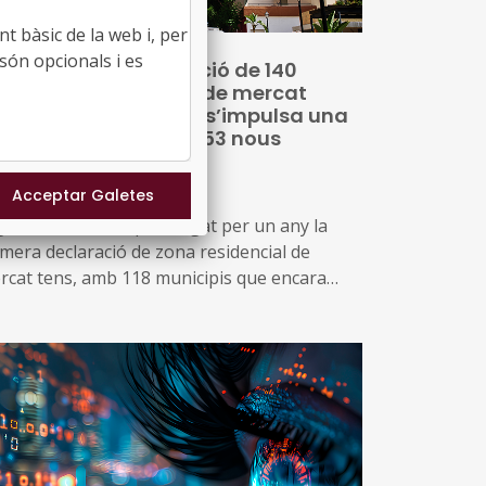
t bàsic de la web i, per
són opcionals i es
 prorroga la declaració de 140
nicipis com a zona de mercat
sidencial tensionat i s’impulsa una
va declaració per a 53 nous
nicipis
30/07/2026
 govern català ha prorrogat per un any la
imera declaració de zona residencial de
rcat tens, amb 118 municipis que encara
mpleixen les condicions de tensió
ssequibilitat al mercat de l’habitatge
més, impulsa una nova declaració que inclou
tres 53 municipis que no es consideraven de
cat tens, però que s’ha identificat que ara
pleixen les condicions per aplicar el topall