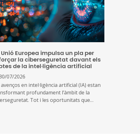
 preus
 Unió Europea impulsa un pla per
forçar la ciberseguretat davant els
ptes de la intel·ligència artificial
30/07/2026
 avenços en intel·ligència artificial (IA) estan
ansformant profundament l’àmbit de la
berseguretat. Tot i les oportunitats que
ereixen aquestes tecnologies per prevenir
enaces i reforçar la protecció dels sistemes
gitals, també poden ser utilitzades per
ntificar vulnerabilitats, automatitzar atacs i
rementar-ne l’abast i la velocitat