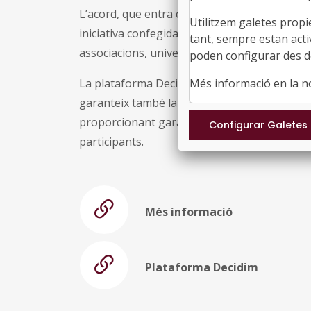
L’acord, que entra en vigor el 23 de maig d
Utilitzem galetes propi
iniciativa confegida per afavorir la realitza
tant, sempre estan acti
associacions, universitats, cooperatives, sind
poden configurar des de
La plataforma Decidim, dissenyada completam
Més informació en la 
garanteix també la transparència, traçabilita
proporcionant garanties de seguretat, privaci
participants.
Més informació
Plataforma Decidim