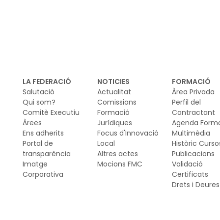
Da
ha
Cib
mob
di
la 
LA FEDERACIÓ
NOTICIES
FORMACIÓ
el
Salutació
Actualitat
Àrea Privada
ci
Qui som?
Comissions
Perfil del
Comitè Executiu
Formació
Contractant
mod
Àrees
Jurídiques
Agenda Form
ma
Ens adherits
Focus d'Innovació
Multimèdia
Portal de
Local
Històric Curso
transparència
Altres actes
Publicacions
Imatge
Mocions FMC
Validació
Corporativa
Certificats
Drets i Deures