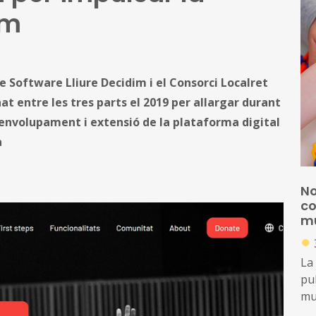
im
e Software Lliure Decidim i el Consorci Localret
at entre les tres parts el 2019 per allargar durant
envolupament i extensió de la plataforma digital
a
No
co
mu
●
La
pub
mun
ord