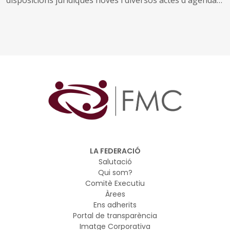
us arriben amb aquest exemplar, el 934. També inclou
les notícies recents sobre fons europeus
LA FEDERACIÓ
Salutació
Qui som?
Comitè Executiu
Àrees
Ens adherits
Portal de transparència
Imatge Corporativa