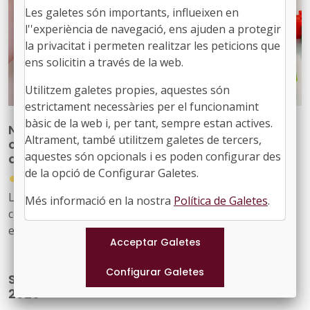
Les galetes són importants, influeixen en
l''experiència de navegació, ens ajuden a protegir
la privacitat i permeten realitzar les peticions que
ens solicitin a través de la web.
Utilitzem galetes propies, aquestes són
estrictament necessàries per el funcionamint
bàsic de la web i, per tant, sempre estan actives.
Nova publicació per reforçar les
Altrament, també utilitzem galetes de tercers,
competències del personal tècnic municipal
aquestes són opcionals i es poden configurar des
d’educació
de la opció de Configurar Galetes.
●
31/07/2026
La Diputació de Barcelona ha editat la publicació ‘Marc
Més informació en la nostra
Política de Galetes
.
competencial del perfil tècnic municipal d’educació’, una
eina que defineix, ordena i enforteix el nou rol del
personal tècnic d’educació i el seu lideratge en el
desenvolupament i la gestió de les polítiques educatives
S'ha obert la convocatòria CERV DAPHNE
locals
2026