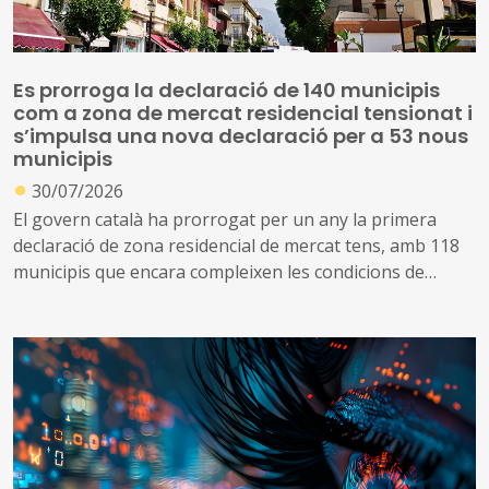
Es prorroga la declaració de 140 municipis
com a zona de mercat residencial tensionat i
s’impulsa una nova declaració per a 53 nous
municipis
●
30/07/2026
El govern català ha prorrogat per un any la primera
declaració de zona residencial de mercat tens, amb 118
municipis que encara compleixen les condicions de
tensió d’assequibilitat al mercat de l’habitatge
A més, impulsa una nova declaració que inclou altres 53
municipis que no es consideraven de mercat tens, però
que s’ha identificat que ara compleixen les condicions
per aplicar el topall de preus