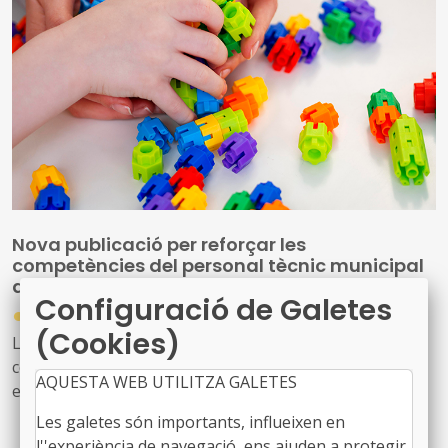
Nova publicació per reforçar les
competències del personal tècnic municipal
d’educació
Configuració de Galetes
●
31/07/2026
(Cookies)
La Diputació de Barcelona ha editat la publicació ‘Marc
competencial del perfil tècnic municipal d’educació’, una
AQUESTA WEB UTILITZA GALETES
eina que defineix, ordena i enforteix el nou rol del
personal tècnic d’educació i el seu lideratge en el
Les galetes són importants, influeixen en
desenvolupament i la gestió de les polítiques educatives
l''experiència de navegació, ens ajuden a protegir