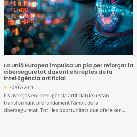
La Unió Europea impulsa un pla per reforçar la
ciberseguretat davant els reptes de la
intel·ligència artificial
●
30/07/2026
Els avenços en intel·ligència artificial (IA) estan
transformant profundament l’àmbit de la
ciberseguretat. Tot i les oportunitats que ofereixen
aquestes tecnologies per prevenir amenaces i reforçar
la protecció dels sistemes digitals, també poden ser
utilitzades per identificar vulnerabilitats, automatitzar