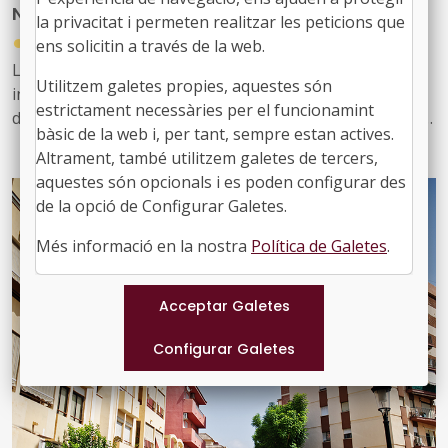
Nou butlletí digital de l’FMC, el 934
locals
la privacitat i permeten realitzar les peticions que
●
31/07/2026
ens solicitin a través de la web.
Les notícies sobre l'activitat de l'FMC, les recents
Utilitzem galetes propies, aquestes són
informacions d'interès per als governs locals, les
estrictament necessàries per el funcionamint
disposicions jurídiques noves i diversos actes d'agenda
bàsic de la web i, per tant, sempre estan actives.
us arriben amb aquest exemplar, el 934. També inclou
Altrament, també utilitzem galetes de tercers,
les notícies recents sobre fons europeus
aquestes són opcionals i es poden configurar des
de la opció de Configurar Galetes.
Més informació en la nostra
Política de Galetes
.