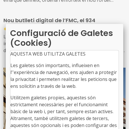
personal tècnic d’educació i el seu lideratge en el
desenvolupament i la gestió de les polítiques educatives
Nou butlletí digital de l’FMC, el 934
locals
●
31/07/2026
Configuració de Galetes
Les notícies sobre l'activitat de l'FMC, les recents
(Cookies)
informacions d'interès per als governs locals, les
disposicions jurídiques noves i diversos actes d'agenda
AQUESTA WEB UTILITZA GALETES
us arriben amb aquest exemplar, el 934. També inclou
les notícies recents sobre fons europeus
Les galetes són importants, influeixen en
l''experiència de navegació, ens ajuden a protegir
la privacitat i permeten realitzar les peticions que
ens solicitin a través de la web.
Utilitzem galetes propies, aquestes són
estrictament necessàries per el funcionamint
bàsic de la web i, per tant, sempre estan actives.
Altrament, també utilitzem galetes de tercers,
aquestes són opcionals i es poden configurar des