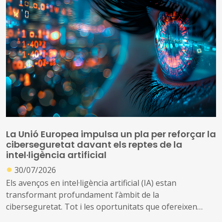
per aplicar el topall de preus
La Unió Europea impulsa un pla per reforçar la
ciberseguretat davant els reptes de la
intel·ligència artificial
●
30/07/2026
Els avenços en intel·ligència artificial (IA) estan
transformant profundament l’àmbit de la
ciberseguretat. Tot i les oportunitats que ofereixen
aquestes tecnologies per prevenir amenaces i reforçar