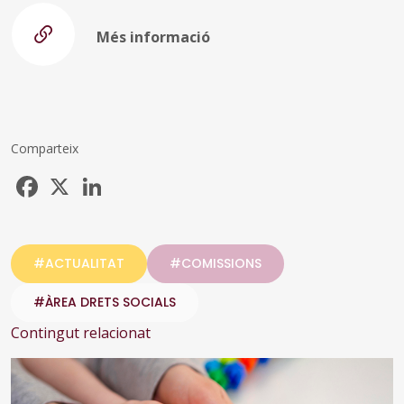
Més informació
Comparteix
Facebook
X
LinkedIn
#ACTUALITAT
#COMISSIONS
#ÀREA DRETS SOCIALS
Contingut relacionat