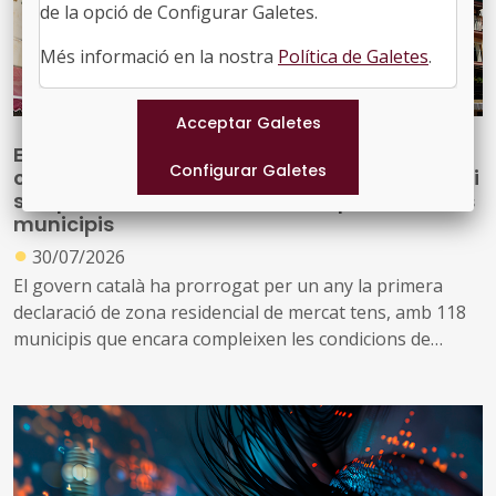
de la opció de Configurar Galetes.
Més informació en la nostra
Política de Galetes
.
Es prorroga la declaració de 140 municipis
com a zona de mercat residencial tensionat i
s’impulsa una nova declaració per a 53 nous
municipis
●
30/07/2026
El govern català ha prorrogat per un any la primera
declaració de zona residencial de mercat tens, amb 118
municipis que encara compleixen les condicions de
tensió d’assequibilitat al mercat de l’habitatge
A més, impulsa una nova declaració que inclou altres 53
municipis que no es consideraven de mercat tens, però
que s’ha identificat que ara compleixen les condicions