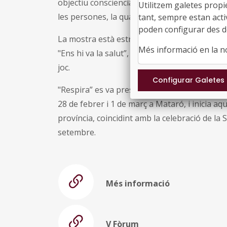
objectiu conscienciar i sensibilitzar sobre els
Utilitzem galetes propi
les persones, la qualitat de vida i el medi amb
tant, sempre estan acti
poden configurar des de
La mostra està estructurada en cinc blocs: "
Més informació en la 
"Ens hi va la salut”, "311 per la qualitat de l'air
joc.
"Respira” es va presentar en el marc del V F
28 de febrer i 1 de març a Mataró, i inicia aq
província, coincidint amb la celebració de la
setembre.
Més informació
V Fòrum