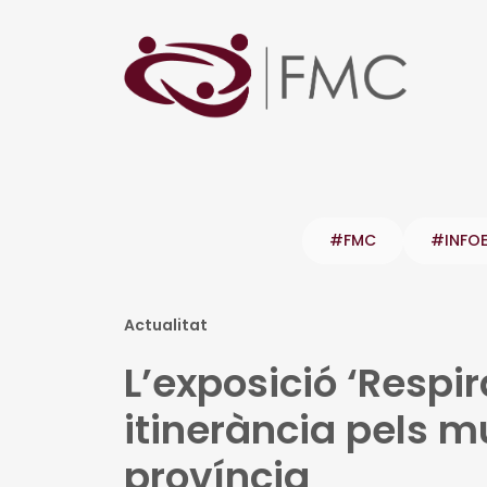
#FMC
#INFO
Actualitat
L’exposició ‘Respira
itinerància pels m
província