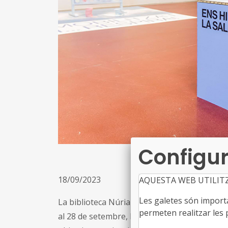
Configur
18/09/2023
AQUESTA WEB UTILIT
Les galetes són importan
La biblioteca Núria Albó de la Garriga està ac
permeten realitzar les p
al 28 de setembre, l’exposició itinerant ‘Resp