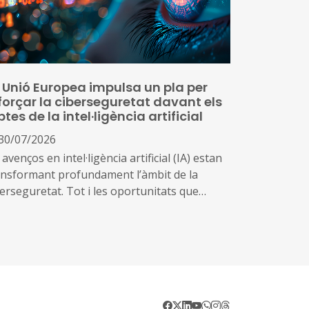
 Unió Europea impulsa un pla per
forçar la ciberseguretat davant els
ptes de la intel·ligència artificial
30/07/2026
 avenços en intel·ligència artificial (IA) estan
ansformant profundament l’àmbit de la
berseguretat. Tot i les oportunitats que
ereixen aquestes tecnologies per prevenir
enaces i reforçar la protecció dels sistemes
gitals, també poden ser utilitzades per
ntificar vulnerabilitats, automatitzar atacs i
rementar-ne l’abast i la velocitat
vant d’aquest escenari, la Comissió Europea