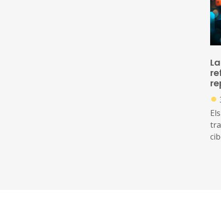
La
re
re
●
Els
tr
ci
of
am
di
ide
inc
Da