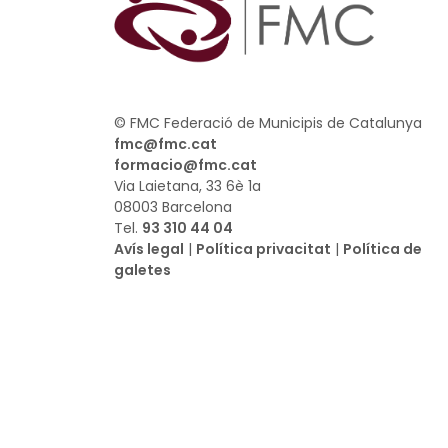
© FMC Federació de Municipis de Catalunya
fmc@fmc.cat
formacio@fmc.cat
Via Laietana, 33 6è 1a
08003 Barcelona
Tel.
93 310 44 04
Avís legal
|
Política privacitat
|
Política de
galetes