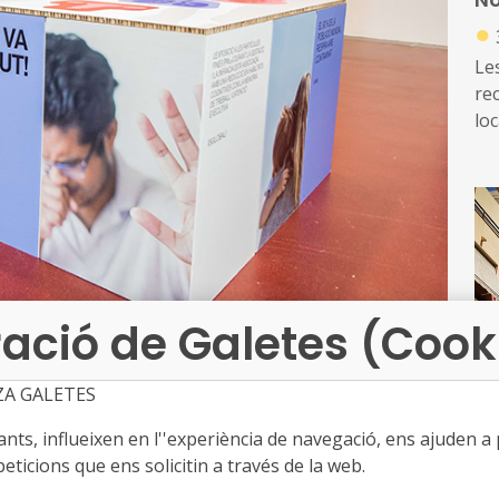
de
●
ed
Les
re
loc
di
ex
re
ació de Galetes (Cook
ZA GALETES
ts, influeixen en l''experiència de navegació, ens ajuden a pr
ollint des del passat divendres 15 de setembre, i fins
eticions que ens solicitin a través de la web.
ira! de la Diputació de Barcelona, que té com a