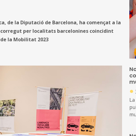
, de la Diputació de Barcelona, ha començat a la
corregut per localitats barcelonines coincidint
de la Mobilitat 2023
No
co
mu
●
La
pub
mun
ord
d’e
No