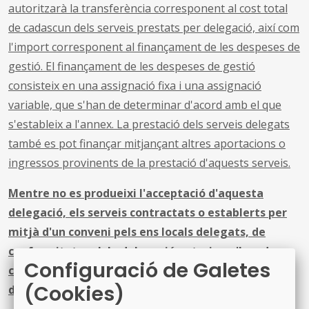
autoritzarà la transferència corresponent al cost total
de cadascun dels serveis prestats per delegació, així com
l'import corresponent al finançament de les despeses de
gestió. El finançament de les despeses de gestió
consisteix en una assignació fixa i una assignació
variable, que s'han de determinar d'acord amb el que
s'estableix a l'annex. La prestació dels serveis delegats
també es pot finançar mitjançant altres aportacions o
ingressos provinents de la prestació d'aquests serveis.
Mentre no es produeixi l'acceptació d'aquesta
delegació, els serveis contractats o establerts per
mitjà d'un conveni pels ens locals delegats, de
conformitat amb la delegació anterior, s'han de
Configuració de Galetes
continuar prestant de conformitat amb el règim
(Cookies)
determinat al punt 3 de l’acord.