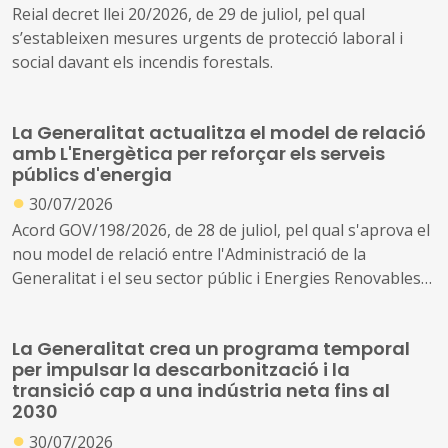
Reial decret llei 20/2026, de 29 de juliol, pel qual
s’estableixen mesures urgents de protecció laboral i
social davant els incendis forestals.
La Generalitat actualitza el model de relació
amb L'Energètica per reforçar els serveis
públics d'energia
●
30/07/2026
Acord GOV/198/2026, de 28 de juliol, pel qual s'aprova el
nou model de relació entre l'Administració de la
Generalitat i el seu sector públic i Energies Renovables
Públiques de Catalunya, SAU (L'Energètica), i
s'encarrega a L'Energètica la provisió general de serveis
La Generalitat crea un programa temporal
en l'àmbit de l'energia
per impulsar la descarbonització i la
transició cap a una indústria neta fins al
2030
●
30/07/2026