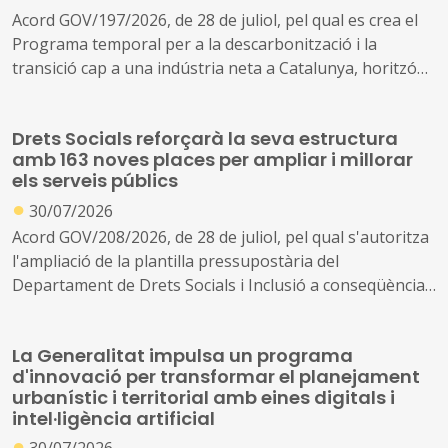
Acord GOV/197/2026, de 28 de juliol, pel qual es crea el
Programa temporal per a la descarbonització i la
transició cap a una indústria neta a Catalunya, horitzó
2030
Drets Socials reforçarà la seva estructura
amb 163 noves places per ampliar i millorar
els serveis públics
●
30/07/2026
Acord GOV/208/2026, de 28 de juliol, pel qual s'autoritza
l'ampliació de la plantilla pressupostària del
Departament de Drets Socials i Inclusió a conseqüència
de la creació de nous serveis i l'ampliació dels existents
La Generalitat impulsa un programa
d'innovació per transformar el planejament
urbanístic i territorial amb eines digitals i
intel·ligència artificial
●