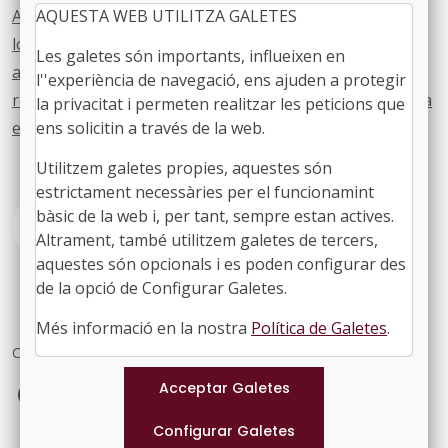
Abans de la finalització del curs 2022-2023 tots els ens
AQUESTA WEB UTILITZA GALETES
locals amb competències delegades segons el règim
Les galetes són importants, influeixen en
anterior han d'haver comunicat l'acceptació o la
l''experiència de navegació, ens ajuden a protegir
renúncia expressa de conformitat amb el que determina
la privacitat i permeten realitzar les peticions que
el punt 3 de l’acord.
ens solicitin a través de la web.
Utilitzem galetes propies, aquestes són
estrictament necessàries per el funcionamint
bàsic de la web i, per tant, sempre estan actives.
Vegeu l'acord
Altrament, també utilitzem galetes de tercers,
aquestes són opcionals i es poden configurar des
de la opció de Configurar Galetes.
Més informació en la nostra
Política de Galetes
.
Comparteix
Facebook
X
LinkedIn