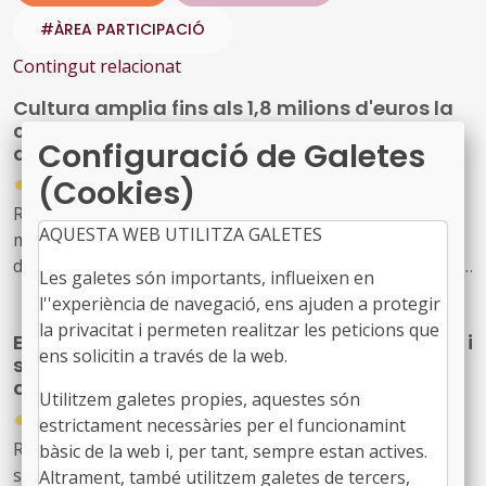
#ÀREA PARTICIPACIÓ
Contingut relacionat
Cultura amplia fins als 1,8 milions d'euros la
convocatòria de subvencions per a festivals
Configuració de Galetes
de música d'alt interès cultural
●
(Cookies)
31/07/2026
Resolució CLT/2702/2026, de 24 de juliol, per la qual es
AQUESTA WEB UTILITZA GALETES
modifica la dotació de la convocatòria per a la concessió
de subvencions, en règim de concurrència competitiva, a
Les galetes són importants, influeixen en
festivals de música d'alt interès cultural (ref. BDNS
l''experiència de navegació, ens ajuden a protegir
914637)
la privacitat i permeten realitzar les peticions que
El Govern de l’Estat aprova mesures laborals i
ens solicitin a través de la web.
socials urgents per protegir les persones
afectades pels incendis forestals
Utilitzem galetes propies, aquestes són
●
30/07/2026
estrictament necessàries per el funcionamint
Reial decret llei 20/2026, de 29 de juliol, pel qual
bàsic de la web i, per tant, sempre estan actives.
s’estableixen mesures urgents de protecció laboral i
Altrament, també utilitzem galetes de tercers,