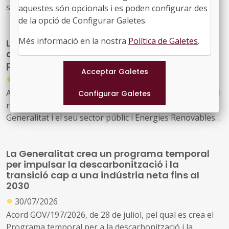
social davant els incendis forestals.
aquestes són opcionals i es poden configurar des
de la opció de Configurar Galetes.
Més informació en la nostra
Política de Galetes
.
La Generalitat actualitza el model de relació
amb L'Energètica per reforçar els serveis
públics d'energia
●
30/07/2026
Acord GOV/198/2026, de 28 de juliol, pel qual s'aprova el
nou model de relació entre l'Administració de la
Generalitat i el seu sector públic i Energies Renovables
Públiques de Catalunya, SAU (L'Energètica), i
s'encarrega a L'Energètica la provisió general de serveis
La Generalitat crea un programa temporal
en l'àmbit de l'energia
per impulsar la descarbonització i la
transició cap a una indústria neta fins al
2030
●
30/07/2026
Acord GOV/197/2026, de 28 de juliol, pel qual es crea el
Programa temporal per a la descarbonització i la