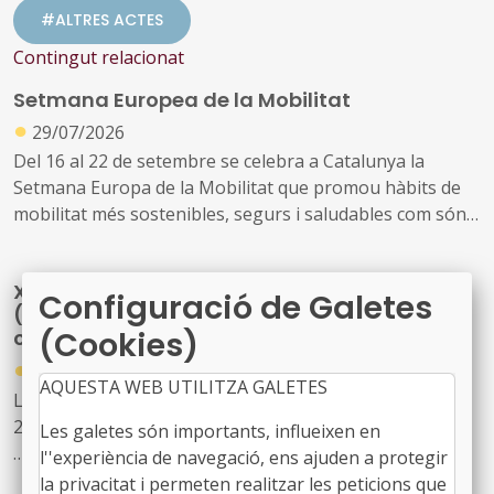
#ALTRES ACTES
Contingut relacionat
Setmana Europea de la Mobilitat
●
29/07/2026
Del 16 al 22 de setembre se celebra a Catalunya la
Setmana Europa de la Mobilitat que promou hàbits de
mobilitat més sostenibles, segurs i saludables com són
els desplaçaments a peu, en bicicleta, en transport
públic o amb vehicle elèctric, així com visualitzar els
X Congrés Nacional dels Tècnics Municipals
canvis possibles en l’ús de l’espai públic, millorar la
Configuració de Galetes
(gestionar, transformar i mantenir la ciutat
qualitat de l’aire i la reducció de la contaminació
(Cookies)
construïda)
●
28/07/2026
AQUESTA WEB UTILITZA GALETES
Lloc: Cosmocaixa de Barcelona. Data: 22 d’octubre de
2026
Les galetes són importants, influeixen en
l''experiència de navegació, ens ajuden a protegir
Enguany, el congrés posarà el focus en els grans reptes
la privacitat i permeten realitzar les peticions que