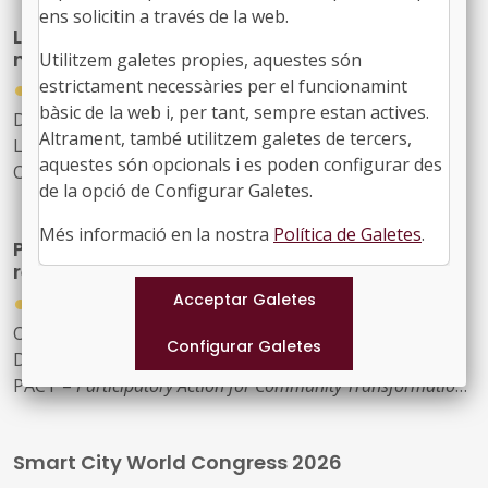
de la gestió urbana: la transformació de la ciutat
ens solicitin a través de la web.
LocalCiber: Congrés de ciberseguretat del
existent, les infraestructures municipals, l’aplicació
món local
Utilitzem galetes propies, aquestes són
pràctica de la tecnologia i la IA en la gestió pública
●
estrictament necessàries per el funcionamint
23/07/2026
bàsic de la web i, per tant, sempre estan actives.
Data: 17 i 18 de setembre
Altrament, també utilitzem galetes de tercers,
Lloc: BCIN, Badalona
aquestes són opcionals i es poden configurar des
Organitza: Localret
de la opció de Configurar Galetes.
Més informació en la nostra
Política de Galetes
.
Participació i col·lectius infrarepresentats:
reptes en la definició de polítiques públiques
●
09/07/2026
Organitzada pel Fons Català de Cooperació al
Desenvolupament, en el marc del projecte europeu
PACT –
Participatory Action for Community Transformation
Lloc: Centre Cívic Cotxers de Sants (Barcelona)
Data: 14 de juliol
Smart City World Congress 2026