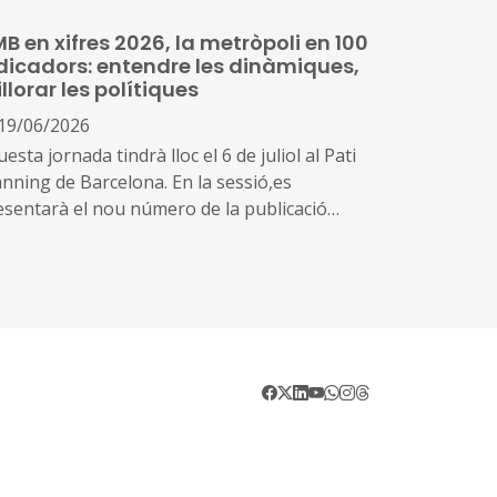
B en xifres 2026, la metròpoli en 100
dicadors: entendre les dinàmiques,
llorar les polítiques
19/06/2026
esta jornada tindrà lloc el 6 de juliol al Pati
nning de Barcelona. En la sessió,es
esentarà el nou número de la publicació
ual que edita l'Institut Metròpoli ‘L’AMB en
res. La metròpoli en 100 indicadors’