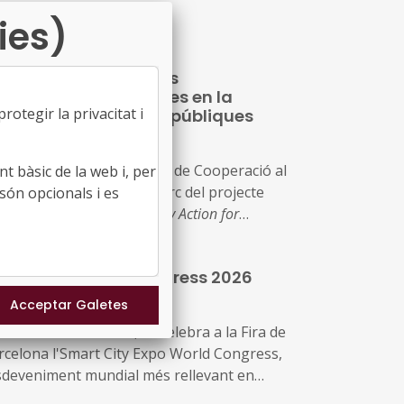
ganitza: Localret
ies)
rticipació i col·lectius
frarepresentats: reptes en la
otegir la privacitat i
finició de polítiques públiques
09/07/2026
ganitzada pel Fons Català de Cooperació al
t bàsic de la web i, per
senvolupament, en el marc del projecte
són opcionals i es
ropeu PACT –
Participatory Action for
mmunity Transformation
oc: Centre Cívic Cotxers de Sants (Barcelona)
art City World Congress 2026
a: 14 de juliol
08/07/2026
 3 al 5 de novembre, se celebra a la Fira de
rcelona l'Smart City Expo World Congress,
esdeveniment mundial més rellevant en
mbit de les ciutats intel·ligents