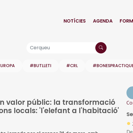
NOTÍCIES
AGENDA
FORM
EUROPA
#BUTLLETI
#CRL
#BONESPRACTIQU
 valor públic: la transformació
Co
s locals: 'l'elefant a l'habitació'
Se
●
De