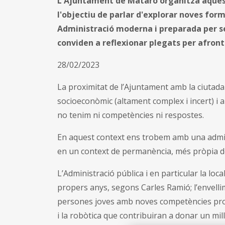
L'Ajuntament de Mataró organitza aquest
l'objectiu de parlar d'explorar noves fo
Administració moderna i preparada per seg
conviden a reflexionar plegats per afron
28/02/2023
La proximitat de l’Ajuntament amb la ciutada
socioeconòmic (altament complex i incert) i 
no tenim ni competències ni respostes.
En aquest context ens trobem amb una admin
en un context de permanència, més pròpia del
L’Administració pública i en particular la loc
propers anys, segons Carles Ramió; l’envellime
persones joves amb noves competències profess
i la robòtica que contribuiran a donar un millor