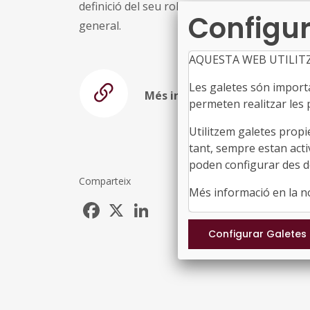
definició del seu rol com a intermediària entr
Configur
general.
AQUESTA WEB UTILIT
Les galetes són importan
Més informació
permeten realitzar les p
Utilitzem galetes propi
tant, sempre estan acti
poden configurar des de
Comparteix
Més informació en la 
Facebook
X
LinkedIn