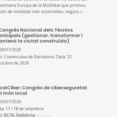
 Setmana Europa de la Mobilitat que promou
bits de mobilitat més sostenibles, segurs i
ludables com són els desplaçaments a peu,
bicicleta, en transport públic o amb vehicle
Congrés Nacional dels Tècnics
ctric, així com visualitzar els canvis possibles
nicipals (gestionar, transformar i
l’ús de l’espai públic, millorar la qualitat de
ntenir la ciutat construïda)
ire i la reducció de la contaminació
28/07/2026
oc: Cosmocaixa de Barcelona. Data: 22
octubre de 2026
guany, el congrés posarà el focus en els
ans reptes de la gestió urbana: la
calCiber: Congrés de ciberseguretat
nsformació de la ciutat existent, les
l món local
raestructures municipals, l’aplicació pràctica
la tecnologia i la IA en la gestió pública
23/07/2026
ta: 17 i 18 de setembre
oc: BCIN, Badalona