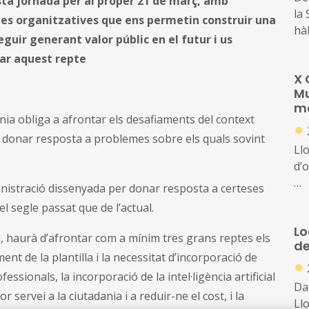
a jornada per al proper 21 de març, amb
la
rmes organitzatives que ens permetin construir una
hà
uir generant valor públic en el futur i us
sa
tar aquest repte
en 
X 
elè
Mu
en 
ma
l’a
nia obliga a afrontar els desafiaments del context
●
a donar resposta a problemes sobre els quals sovint
Ll
d’
istració dissenyada per donar resposta a certeses
En
 segle passat que de l’actual.
gr
Lo
tra
al, haurà d’afrontar com a mínim tres grans reptes els
de
inf
nt de la plantilla i la necessitat d’incorporació de
●
de 
ionals, la incorporació de la intel·ligència artificial
Da
 servei a la ciutadania i a reduir-ne el cost, i la
Ll