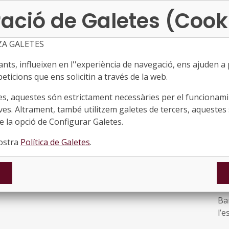
e els ciutadans i la defensa del bé comú i l’interès
Or
ació de Galetes (Cook
Pa
ZA GALETES
in
ts, influeixen en l''experiència de navegació, ens ajuden a pr
de
eticions que ens solicitin a través de la web.
●
Or
es, aquestes són estrictament necessàries per el funcionamin
De
ves. Altrament, també utilitzem galetes de tercers, aquestes 
eu
 la opció de Configurar Galetes.
Co
nostra
Política de Galetes
.
Ll
Sm
Dat
●
Del
Ba
l’
l’à