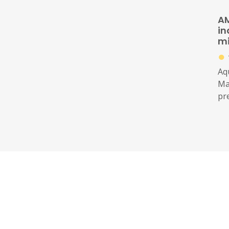
AM
in
mi
●
Aqu
Ma
pr
an
Xif