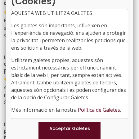
(Cookies)
afectades pels incendis forestals
●
30/07/2026
AQUESTA WEB UTILITZA GALETES
Reial decret llei 20/2026, de 29 de juliol, pel qual
Les galetes són importants, influeixen en
s’estableixen mesures urgents de protecció laboral i
l''experiència de navegació, ens ajuden a protegir
social davant els incendis forestals.
la privacitat i permeten realitzar les peticions que
ens solicitin a través de la web.
La Generalitat actualitza el model de relació
Utilitzem galetes propies, aquestes són
amb L'Energètica per reforçar els serveis
estrictament necessàries per el funcionamint
públics d'energia
bàsic de la web i, per tant, sempre estan actives.
●
30/07/2026
Altrament, també utilitzem galetes de tercers,
Acord GOV/198/2026, de 28 de juliol, pel qual s'aprova el
aquestes són opcionals i es poden configurar des
nou model de relació entre l'Administració de la
de la opció de Configurar Galetes.
Generalitat i el seu sector públic i Energies Renovables
Més informació en la nostra
Política de Galetes
.
Públiques de Catalunya, SAU (L'Energètica), i
s'encarrega a L'Energètica la provisió general de serveis
La Generalitat crea un programa temporal
en l'àmbit de l'energia
per impulsar la descarbonització i la
transició cap a una indústria neta fins al