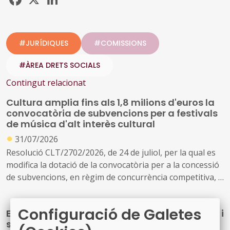
#JURÍDIQUES
#COMISSIONS
#ÀREA DRETS SOCIALS
Contingut relacionat
Cultura amplia fins als 1,8 milions d'euros la
convocatòria de subvencions per a festivals
de música d'alt interès cultural
●
31/07/2026
Resolució CLT/2702/2026, de 24 de juliol, per la qual es
modifica la dotació de la convocatòria per a la concessió
de subvencions, en règim de concurrència competitiva, a
festivals de música d'alt interès cultural (ref. BDNS
914637)
Configuració de Galetes
El Govern de l’Estat aprova mesures laborals i
socials urgents per protegir les persones