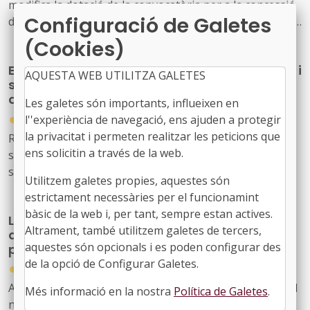
modifica la dotació de la convocatòria per a la concessió
Configuració de Galetes
de subvencions, en règim de concurrència competitiva, a
festivals de música d'alt interès cultural (ref. BDNS
(Cookies)
914637)
El Govern de l’Estat aprova mesures laborals i
AQUESTA WEB UTILITZA GALETES
socials urgents per protegir les persones
afectades pels incendis forestals
Les galetes són importants, influeixen en
●
l''experiència de navegació, ens ajuden a protegir
30/07/2026
la privacitat i permeten realitzar les peticions que
Reial decret llei 20/2026, de 29 de juliol, pel qual
ens solicitin a través de la web.
s’estableixen mesures urgents de protecció laboral i
social davant els incendis forestals.
Utilitzem galetes propies, aquestes són
estrictament necessàries per el funcionamint
bàsic de la web i, per tant, sempre estan actives.
La Generalitat actualitza el model de relació
Altrament, també utilitzem galetes de tercers,
amb L'Energètica per reforçar els serveis
aquestes són opcionals i es poden configurar des
públics d'energia
de la opció de Configurar Galetes.
●
30/07/2026
Acord GOV/198/2026, de 28 de juliol, pel qual s'aprova el
Més informació en la nostra
Política de Galetes
.
nou model de relació entre l'Administració de la