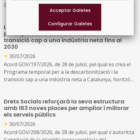
Generalitat i el seu sector públic i Energies Renovables
Públiques de Catalunya, SAU (L'Energètica), i
s'encarrega a L'Energètica la provisió general de serveis
La Generalitat crea un programa temporal
en l'àmbit de l'energia
per impulsar la descarbonització i la
transició cap a una indústria neta fins al
2030
●
30/07/2026
Acord GOV/197/2026, de 28 de juliol, pel qual es crea el
Programa temporal per a la descarbonització i la
transició cap a una indústria neta a Catalunya, horitzó
2030
Drets Socials reforçarà la seva estructura
amb 163 noves places per ampliar i millorar
els serveis públics
●
30/07/2026
Acord GOV/208/2026, de 28 de juliol, pel qual s'autoritza
l'ampliació de la plantilla pressupostària del