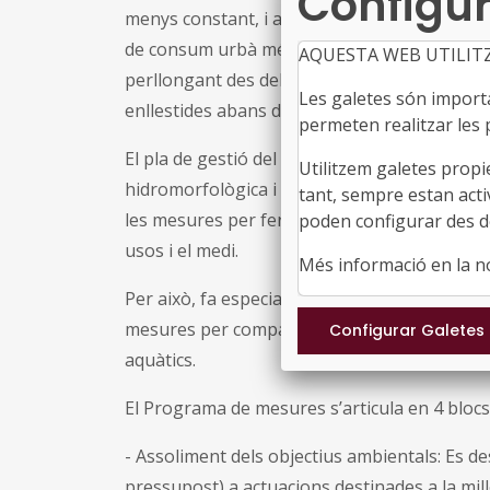
Configur
menys constant, i aquesta ja s’ha ajustat amb
de consum urbà més baixes d’Europa). Tot i ai
AQUESTA WEB UTILIT
perllongant des del 2021, ha provocat que a
Les galetes són importan
enllestides abans del previst.
permeten realitzar les p
El pla de gestió del districte de conca fluvia
Utilitzem galetes propi
hidromorfològica i la restauració de cabals am
tant, sempre estan acti
les mesures per fer front als efectes del canv
poden configurar des de
usos i el medi.
Més informació en la 
Per això, fa especial incidència en l’aigua re
mesures per compatibilitzar usos i preservac
aquàtics.
El Programa de mesures s’articula en 4 blocs
- Assoliment dels objectius ambientals: Es de
pressupost) a actuacions destinades a la mil