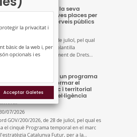
ies)
ets Socials reforçarà la seva
tructura amb 163 noves places per
pliar i millorar els serveis públics
otegir la privacitat i
30/07/2026
ord GOV/208/2026, de 28 de juliol, pel qual
t bàsic de la web i, per
utoritza l'ampliació de la plantilla
són opcionals i es
essupostària del Departament de Drets
ials i Inclusió a conseqüència de la creació
nous serveis i l'ampliació dels existents
 Generalitat impulsa un programa
innovació per transformar el
anejament urbanístic i territorial
b eines digitals i intel·ligència
tificial
30/07/2026
ord GOV/200/2026, de 28 de juliol, pel qual es
ea el cinquè Programa temporal en el marc
l'estratègia Catalunya Futur, per a la