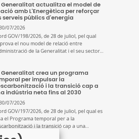
 Generalitat actualitza el model de
lació amb L'Energètica per reforçar
s serveis públics d'energia
30/07/2026
ord GOV/198/2026, de 28 de juliol, pel qual
aprova el nou model de relació entre
dministració de la Generalitat i el seu sector
blic i Energies Renovables Públiques de
talunya, SAU (L'Energètica), i s'encarrega a
 Generalitat crea un programa
Energètica la provisió general de serveis en
mporal per impulsar la
mbit de l'energia
scarbonització i la transició cap a
a indústria neta fins al 2030
30/07/2026
ord GOV/197/2026, de 28 de juliol, pel qual es
ea el Programa temporal per a la
carbonització i la transició cap a una
dústria neta a Catalunya, horitzó 2030