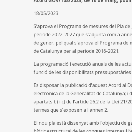
Acord GOV/108/2023, de 16 de maig, publ
18/05/2023
S’aprova el Programa de mesures del Pla de ge
període 2022-2027 que s'adjunta com a annex 
de gener, pel qual s'aprova el Programa de me
de Catalunya per al període 2016-2021.
La programació i execució anuals de les act
funció de les disponibilitats pressupostàries 
Es disposar la publicació d'aquest Acord al D
electrònica de la Generalitat de Catalunya; i
apartats b) i c) de l'article 26.2 de la Llei 2
termes que s'exposen a l'annex 2.
El nou pla està dissenyat amb l’objectiu de gara
hídric estructural de les conques internes i l