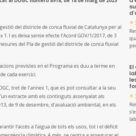
d'
icat al DOGC número 8918, de 18 de maig de 2023
su
d'
●
stió del districte de conca fluvial de Catalunya per al
Res
1. I es deixa sense efecte l'Acord GOV/1/2017, de 3
qua
sures del Pla de gestió del districte de conca fluvial
pe
co
d'a
uacions previstes en el Programa es duu a terme en
El
la
de cada exercici.
le
fo
OGC, tret de l'annex 1, que es pot consultar a la seu
●
 d’un extracte amb els continguts assenyalat als
Rei
1/2013, de 9 de desembre, d'avaluació ambiental, en els
s’
lab
ntir l’accés a l’aigua de tots els usos, tot i el dèficit
’emergència climàtica. A més, se centra a assegurar el