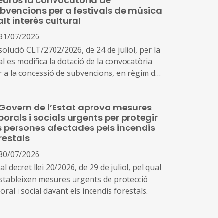
euros la convocatòria de
bvencions per a festivals de música
alt interès cultural
31/07/2026
olució CLT/2702/2026, de 24 de juliol, per la
l es modifica la dotació de la convocatòria
r a la concessió de subvencions, en règim de
ncurrència competitiva, a festivals de música
lt interès cultural (ref. BDNS 914637)
 Govern de l’Estat aprova mesures
borals i socials urgents per protegir
s persones afectades pels incendis
restals
30/07/2026
al decret llei 20/2026, de 29 de juliol, pel qual
estableixen mesures urgents de protecció
oral i social davant els incendis forestals.