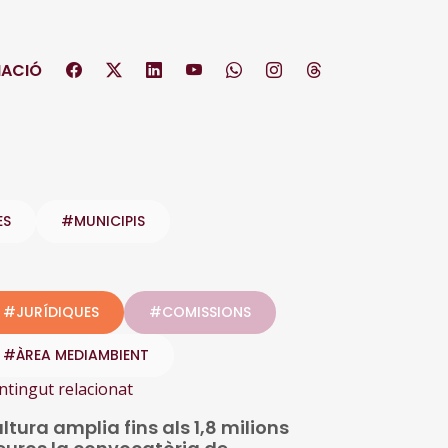
ACIÓ
ES
#MUNICIPIS
#JURÍDIQUES
#COMISSIONS
#ÀREA MEDIAMBIENT
ntingut relacionat
ltura amplia fins als 1,8 milions