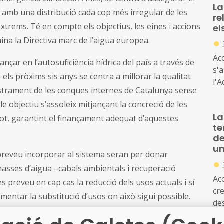
La
t amb una distribució cada cop més irregular de les
re
rems. Té en compte els objectius, les eines i accions
el
●
mina la Directiva marc de l’aigua europea.
Ac
ançar en l’autosuficiència hídrica del país a través de
s'
en els pròxims sis anys se centra a millorar la qualitat
l'A
istrament de les conques internes de Catalunya sense
pú
 objectiu s’assoleix mitjançant la concreció de les
Ca
La
L'
tot, garantint el finançament adequat d’aquestes
te
l'à
de
un
 preveu incorporar al sistema seran per donar
●
asses d’aigua –cabals ambientals i recuperació
Ac
 es preveu en cap cas la reducció dels usos actuals i sí
cr
omentar la substitució d’usos on això sigui possible.
des
in
at d’abastament urbà, es preveu una demanda més o