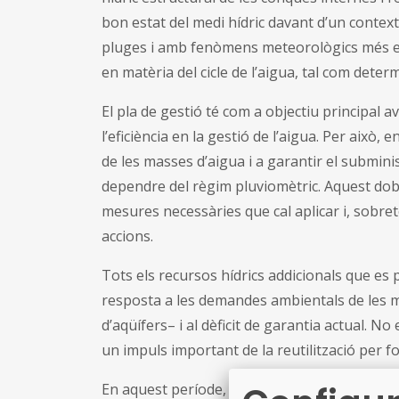
bon estat del medi hídric davant d’un contex
pluges i amb fenòmens meteorològics més ext
en matèria del cicle de l’aigua, tal com deter
El pla de gestió té com a objectiu principal av
l’eficiència en la gestió de l’aigua. Per això, 
de les masses d’aigua i a garantir el submin
dependre del règim pluviomètric. Aquest doble
mesures necessàries que cal aplicar i, sobre
accions.
Tots els recursos hídrics addicionals que es
resposta a les demandes ambientals de les m
d’aqüífers– i al dèficit de garantia actual. No
un impuls important de la reutilització per f
En aquest període, pel que fa a la necessit