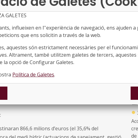
ació de Galetes (Cook
 escreix en els darrers anys (tenim una de les taxes
Dr
xò, l’actual situació de sequera, que s’està
es
ZA GALETES
am
lgunes mesures previstes s’avancin i puguin estar
ts, influeixen en l''experiència de navegació, ens ajuden a pr
●
eticions que ens solicitin a través de la web.
Ac
l de Catalunya també fa especial èmfasi en la millora
es, aquestes són estrictament necessàries per el funcionamin
s'a
bientals i connectivitat fluvial i té en especial atenció
ves. Altrament, també utilitzem galetes de tercers, aquestes 
pr
i climàtic i la davallada de recursos disponibles per als
 la opció de Configurar Galetes.
Soc
de 
nostra
Política de Galetes
.
La
d'
generada, i en segon terme, la dessalinització, com a
pl
ió de cabals de manteniment als rius i sistemes
am
ar
●
:
Ac
stinaran 866,6 milions d’euros (el 35,6% del
cr
de 
lora del medi hídric (actuacions de sanejament, gestió