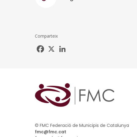
Comparteix
Facebook
X
LinkedIn
© FMC Federació de Municipis de Catalunya
fmc@fmc.cat