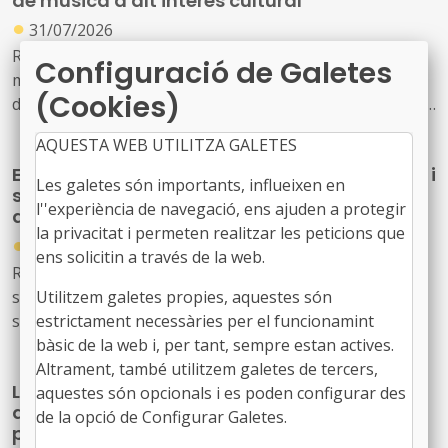
de música d'alt interès cultural
●
31/07/2026
Resolució CLT/2702/2026, de 24 de juliol, per la qual es
Configuració de Galetes
modifica la dotació de la convocatòria per a la concessió
(Cookies)
de subvencions, en règim de concurrència competitiva, a
festivals de música d'alt interès cultural (ref. BDNS
AQUESTA WEB UTILITZA GALETES
914637)
El Govern de l’Estat aprova mesures laborals i
Les galetes són importants, influeixen en
socials urgents per protegir les persones
l''experiència de navegació, ens ajuden a protegir
afectades pels incendis forestals
la privacitat i permeten realitzar les peticions que
●
30/07/2026
ens solicitin a través de la web.
Reial decret llei 20/2026, de 29 de juliol, pel qual
s’estableixen mesures urgents de protecció laboral i
Utilitzem galetes propies, aquestes són
social davant els incendis forestals.
estrictament necessàries per el funcionamint
bàsic de la web i, per tant, sempre estan actives.
Altrament, també utilitzem galetes de tercers,
La Generalitat actualitza el model de relació
aquestes són opcionals i es poden configurar des
amb L'Energètica per reforçar els serveis
de la opció de Configurar Galetes.
públics d'energia