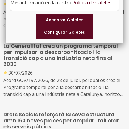
Més informació en la nostra
Política de Galetes
.
●
30/07/2026
Acord GOV/198/2026, de 28 de juliol, pel qual s'aprova el
nou model de relació entre l'Administració de la
Generalitat i el seu sector públic i Energies Renovables
Públiques de Catalunya, SAU (L'Energètica), i
s'encarrega a L'Energètica la provisió general de serveis
La Generalitat crea un programa temporal
en l'àmbit de l'energia
per impulsar la descarbonització i la
transició cap a una indústria neta fins al
2030
●
30/07/2026
Acord GOV/197/2026, de 28 de juliol, pel qual es crea el
Programa temporal per a la descarbonització i la
transició cap a una indústria neta a Catalunya, horitzó
2030
Drets Socials reforçarà la seva estructura
amb 163 noves places per ampliar i millorar
els serveis públics