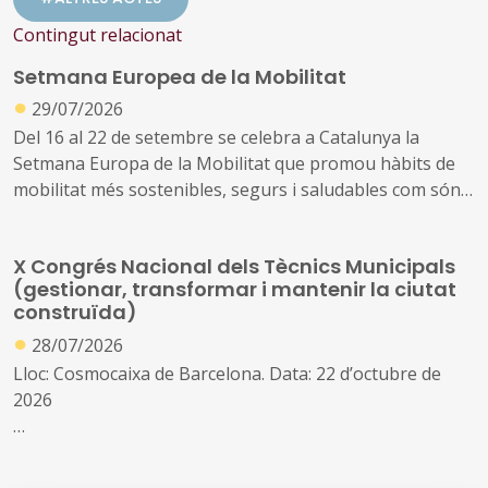
Contingut relacionat
Setmana Europea de la Mobilitat
●
29/07/2026
Del 16 al 22 de setembre se celebra a Catalunya la
Setmana Europa de la Mobilitat que promou hàbits de
mobilitat més sostenibles, segurs i saludables com són
els desplaçaments a peu, en bicicleta, en transport
públic o amb vehicle elèctric, així com visualitzar els
X Congrés Nacional dels Tècnics Municipals
canvis possibles en l’ús de l’espai públic, millorar la
(gestionar, transformar i mantenir la ciutat
qualitat de l’aire i la reducció de la contaminació
construïda)
●
28/07/2026
Lloc: Cosmocaixa de Barcelona. Data: 22 d’octubre de
2026
Enguany, el congrés posarà el focus en els grans reptes
de la gestió urbana: la transformació de la ciutat