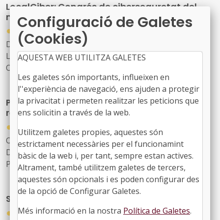
LocalCiber: Congrés de ciberseguretat del
existent, les infraestructures municipals, l’aplicació
món local
Configuració de Galetes
pràctica de la tecnologia i la IA en la gestió pública
●
23/07/2026
(Cookies)
Data: 17 i 18 de setembre
Lloc: BCIN, Badalona
AQUESTA WEB UTILITZA GALETES
Organitza: Localret
Les galetes són importants, influeixen en
l''experiència de navegació, ens ajuden a protegir
la privacitat i permeten realitzar les peticions que
Participació i col·lectius infrarepresentats:
reptes en la definició de polítiques públiques
ens solicitin a través de la web.
●
09/07/2026
Utilitzem galetes propies, aquestes són
Organitzada pel Fons Català de Cooperació al
estrictament necessàries per el funcionamint
Desenvolupament, en el marc del projecte europeu
bàsic de la web i, per tant, sempre estan actives.
PACT –
Participatory Action for Community Transformation
Altrament, també utilitzem galetes de tercers,
Lloc: Centre Cívic Cotxers de Sants (Barcelona)
aquestes són opcionals i es poden configurar des
Data: 14 de juliol
de la opció de Configurar Galetes.
Smart City World Congress 2026
●
Més informació en la nostra
Política de Galetes
.
08/07/2026