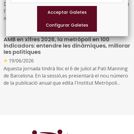
Del 3 al 5 de novembre, se celebra a la Fira de Barcelona
l'Smart City Expo World Congress, l’esdeveniment
mundial més rellevant en l’àmbit de les ciutats
intel·ligents
AMB en xifres 2026, la metròpoli en 100
indicadors: entendre les dinàmiques, millorar
les polítiques
●
19/06/2026
Aquesta jornada tindrà lloc el 6 de juliol al Pati Manning
de Barcelona. En la sessió,es presentarà el nou número
de la publicació anual que edita l'Institut Metròpoli
‘L’AMB en Xifres. La metròpoli en 100 indicadors’