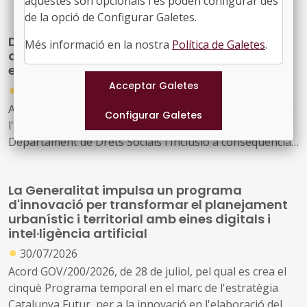
aquestes són opcionals i es poden configurar des
2030
de la opció de Configurar Galetes.
Drets Socials reforçarà la seva estructura
Més informació en la nostra
Política de Galetes
.
amb 163 noves places per ampliar i millorar
els serveis públics
●
30/07/2026
Acord GOV/208/2026, de 28 de juliol, pel qual s'autoritza
l'ampliació de la plantilla pressupostària del
Departament de Drets Socials i Inclusió a conseqüència
de la creació de nous serveis i l'ampliació dels existents
La Generalitat impulsa un programa
d'innovació per transformar el planejament
urbanístic i territorial amb eines digitals i
intel·ligència artificial
●
30/07/2026
Acord GOV/200/2026, de 28 de juliol, pel qual es crea el
cinquè Programa temporal en el marc de l'estratègia
Catalunya Futur, per a la innovació en l'elaboració del