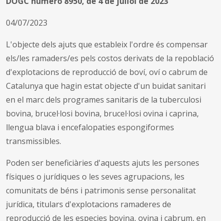
DOGC número 8950, de 4 de juliol de 2023
04/07/2023
L'objecte dels ajuts que estableix l'ordre és compensar
els/les ramaders/es pels costos derivats de la repoblació
d'explotacions de reproducció de boví, oví o cabrum de
Catalunya que hagin estat objecte d'un buidat sanitari
en el marc dels programes sanitaris de la tuberculosi
bovina, brucel·losi bovina, brucel·losi ovina i caprina,
llengua blava i encefalopaties espongiformes
transmissibles.
Poden ser beneficiàries d'aquests ajuts les persones
físiques o jurídiques o les seves agrupacions, les
comunitats de béns i patrimonis sense personalitat
jurídica, titulars d'explotacions ramaderes de
reproducció de les especies bovina, ovina i cabrum, en