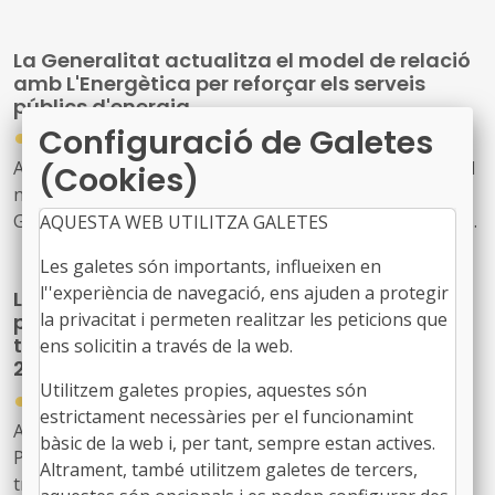
La Generalitat actualitza el model de relació
amb L'Energètica per reforçar els serveis
públics d'energia
Configuració de Galetes
●
30/07/2026
Acord GOV/198/2026, de 28 de juliol, pel qual s'aprova el
(Cookies)
nou model de relació entre l'Administració de la
Generalitat i el seu sector públic i Energies Renovables
AQUESTA WEB UTILITZA GALETES
Públiques de Catalunya, SAU (L'Energètica), i
Les galetes són importants, influeixen en
s'encarrega a L'Energètica la provisió general de serveis
l''experiència de navegació, ens ajuden a protegir
La Generalitat crea un programa temporal
en l'àmbit de l'energia
la privacitat i permeten realitzar les peticions que
per impulsar la descarbonització i la
transició cap a una indústria neta fins al
ens solicitin a través de la web.
2030
Utilitzem galetes propies, aquestes són
●
30/07/2026
estrictament necessàries per el funcionamint
Acord GOV/197/2026, de 28 de juliol, pel qual es crea el
bàsic de la web i, per tant, sempre estan actives.
Programa temporal per a la descarbonització i la
Altrament, també utilitzem galetes de tercers,
transició cap a una indústria neta a Catalunya, horitzó