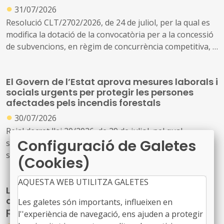
●
31/07/2026
Resolució CLT/2702/2026, de 24 de juliol, per la qual es
modifica la dotació de la convocatòria per a la concessió
de subvencions, en règim de concurrència competitiva, a
festivals de música d'alt interès cultural (ref. BDNS
914637)
El Govern de l’Estat aprova mesures laborals i
socials urgents per protegir les persones
afectades pels incendis forestals
●
30/07/2026
Reial decret llei 20/2026, de 29 de juliol, pel qual
Configuració de Galetes
s’estableixen mesures urgents de protecció laboral i
social davant els incendis forestals.
(Cookies)
AQUESTA WEB UTILITZA GALETES
La Generalitat actualitza el model de relació
amb L'Energètica per reforçar els serveis
Les galetes són importants, influeixen en
públics d'energia
l''experiència de navegació, ens ajuden a protegir