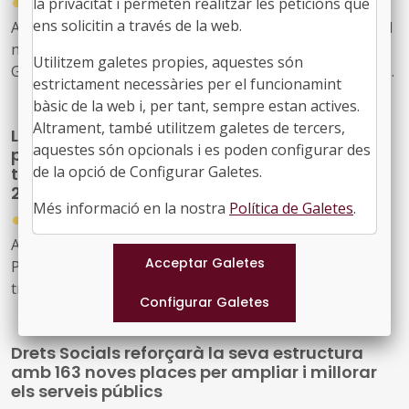
●
la privacitat i permeten realitzar les peticions que
30/07/2026
ens solicitin a través de la web.
Acord GOV/198/2026, de 28 de juliol, pel qual s'aprova el
nou model de relació entre l'Administració de la
Utilitzem galetes propies, aquestes són
Generalitat i el seu sector públic i Energies Renovables
estrictament necessàries per el funcionamint
Públiques de Catalunya, SAU (L'Energètica), i
bàsic de la web i, per tant, sempre estan actives.
s'encarrega a L'Energètica la provisió general de serveis
Altrament, també utilitzem galetes de tercers,
La Generalitat crea un programa temporal
en l'àmbit de l'energia
aquestes són opcionals i es poden configurar des
per impulsar la descarbonització i la
de la opció de Configurar Galetes.
transició cap a una indústria neta fins al
2030
Més informació en la nostra
Política de Galetes
.
●
30/07/2026
Acord GOV/197/2026, de 28 de juliol, pel qual es crea el
Programa temporal per a la descarbonització i la
transició cap a una indústria neta a Catalunya, horitzó
2030
Drets Socials reforçarà la seva estructura
amb 163 noves places per ampliar i millorar
els serveis públics