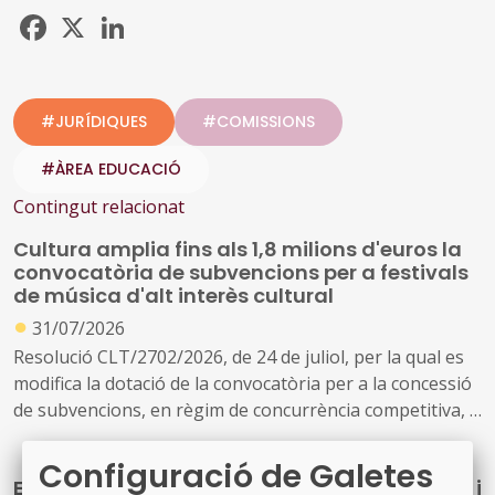
Facebook
X
LinkedIn
#JURÍDIQUES
#COMISSIONS
#ÀREA EDUCACIÓ
Contingut relacionat
Cultura amplia fins als 1,8 milions d'euros la
convocatòria de subvencions per a festivals
de música d'alt interès cultural
●
31/07/2026
Resolució CLT/2702/2026, de 24 de juliol, per la qual es
modifica la dotació de la convocatòria per a la concessió
de subvencions, en règim de concurrència competitiva, a
festivals de música d'alt interès cultural (ref. BDNS
914637)
Configuració de Galetes
El Govern de l’Estat aprova mesures laborals i