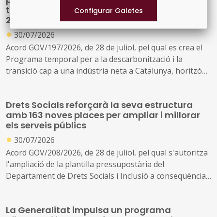
transició cap a una indústria neta fins al
2030
●
30/07/2026
Acord GOV/197/2026, de 28 de juliol, pel qual es crea el
Programa temporal per a la descarbonització i la
transició cap a una indústria neta a Catalunya, horitzó
2030
Drets Socials reforçarà la seva estructura
amb 163 noves places per ampliar i millorar
els serveis públics
●
30/07/2026
Acord GOV/208/2026, de 28 de juliol, pel qual s'autoritza
l'ampliació de la plantilla pressupostària del
Departament de Drets Socials i Inclusió a conseqüència
de la creació de nous serveis i l'ampliació dels existents
La Generalitat impulsa un programa