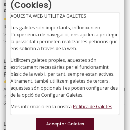
(Cookies)
socials urgents per protegir les persones
afectades pels incendis forestals
AQUESTA WEB UTILITZA GALETES
●
30/07/2026
Reial decret llei 20/2026, de 29 de juliol, pel qual
Les galetes són importants, influeixen en
s’estableixen mesures urgents de protecció laboral i
l''experiència de navegació, ens ajuden a protegir
social davant els incendis forestals.
la privacitat i permeten realitzar les peticions que
ens solicitin a través de la web.
Utilitzem galetes propies, aquestes són
La Generalitat actualitza el model de relació
amb L'Energètica per reforçar els serveis
estrictament necessàries per el funcionamint
públics d'energia
bàsic de la web i, per tant, sempre estan actives.
●
Altrament, també utilitzem galetes de tercers,
30/07/2026
aquestes són opcionals i es poden configurar des
Acord GOV/198/2026, de 28 de juliol, pel qual s'aprova el
de la opció de Configurar Galetes.
nou model de relació entre l'Administració de la
Generalitat i el seu sector públic i Energies Renovables
Més informació en la nostra
Política de Galetes
.
Públiques de Catalunya, SAU (L'Energètica), i
s'encarrega a L'Energètica la provisió general de serveis
La Generalitat crea un programa temporal
en l'àmbit de l'energia
per impulsar la descarbonització i la