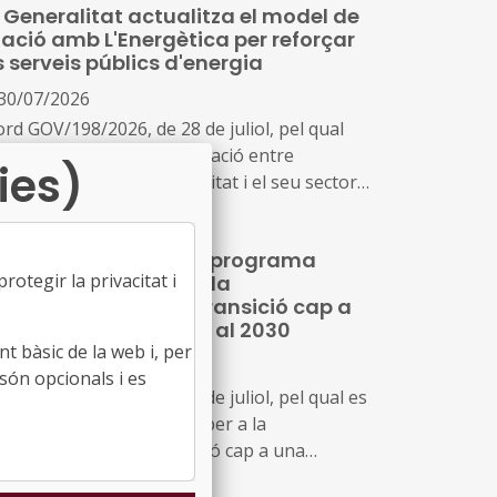
 Generalitat actualitza el model de
lació amb L'Energètica per reforçar
s serveis públics d'energia
30/07/2026
ord GOV/198/2026, de 28 de juliol, pel qual
aprova el nou model de relació entre
ies)
dministració de la Generalitat i el seu sector
blic i Energies Renovables Públiques de
talunya, SAU (L'Energètica), i s'encarrega a
 Generalitat crea un programa
Energètica la provisió general de serveis en
otegir la privacitat i
mporal per impulsar la
mbit de l'energia
scarbonització i la transició cap a
a indústria neta fins al 2030
t bàsic de la web i, per
30/07/2026
són opcionals i es
ord GOV/197/2026, de 28 de juliol, pel qual es
ea el Programa temporal per a la
carbonització i la transició cap a una
dústria neta a Catalunya, horitzó 2030