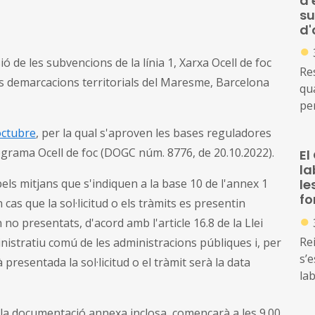
d'
su
d'
●
ó de les subvencions de la línia 1, Xarxa Ocell de foc
Res
es demarcacions territorials del Maresme, Barcelona
qua
pe
co
octubre
, per la qual s'aproven les bases reguladores
d'a
ograma Ocell de foc (DOGC núm. 8776, de 20.10.2022).
El
la
 pels mitjans que s'indiquen a la base 10 de l'annex 1
le
fo
cas que la sol·licitud o els tràmits es presentin
●
no presentats, d'acord amb l'article 16.8 de la Llei
Rei
nistratiu comú de les administracions públiques i, per
s’
à presentada la sol·licitud o el tràmit serà la data
lab
b la documentació annexa inclosa, començarà a les 9.00