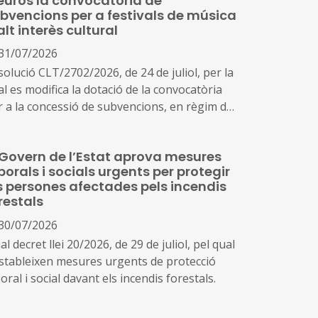
euros la convocatòria de
bvencions per a festivals de música
alt interès cultural
31/07/2026
olució CLT/2702/2026, de 24 de juliol, per la
l es modifica la dotació de la convocatòria
r a la concessió de subvencions, en règim de
ncurrència competitiva, a festivals de música
lt interès cultural (ref. BDNS 914637)
 Govern de l’Estat aprova mesures
borals i socials urgents per protegir
s persones afectades pels incendis
restals
30/07/2026
al decret llei 20/2026, de 29 de juliol, pel qual
estableixen mesures urgents de protecció
oral i social davant els incendis forestals.