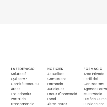
in
urb
LA FEDERACIÓ
NOTICIES
FORMACIÓ
Salutació
Actualitat
Àrea Privada
Qui som?
Comissions
Perfil del
Comitè Executiu
Formació
Contractant
Àrees
Jurídiques
Agenda Form
Ens adherits
Focus d'Innovació
Multimèdia
Portal de
Local
Històric Curso
transparència
Altres actes
Publicacions