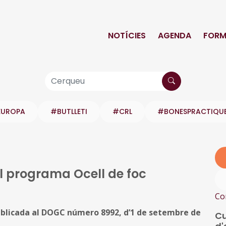
NOTÍCIES
AGENDA
FORM
EUROPA
#BUTLLETI
#CRL
#BONESPRACTIQU
el programa Ocell de foc
Co
ublicada al DOGC número 8992, d’1 de setembre de
Cu