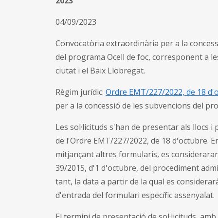
2023
04/09/2023
Convocatòria extraordinària per a la concessi
del programa Ocell de foc, corresponent a l
ciutat i el Baix Llobregat.
Règim jurídic:
Ordre EMT/227/2022, de 18 d'
per a la concessió de les subvencions del pr
Les sol·licituds s'han de presentar als llocs i
de l'Ordre EMT/227/2022, de 18 d'octubre. En 
mitjançant altres formularis, es consideraran 
39/2015, d'1 d'octubre, del procediment admi
tant, la data a partir de la qual es considerar
d'entrada del formulari específic assenyalat.
El termini de presentació de sol·licituds, am