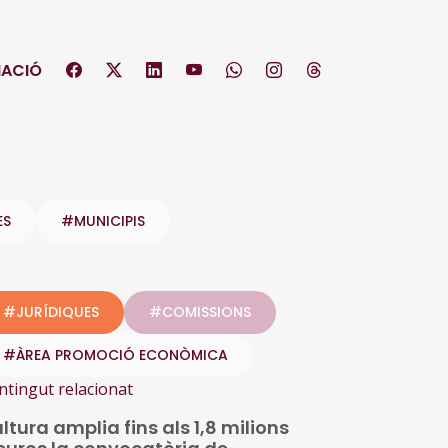
ACIÓ
ES
#MUNICIPIS
#JURÍDIQUES
#COMISSIONS
#ÀREA PROMOCIÓ ECONÒMICA
ntingut relacionat
ltura amplia fins als 1,8 milions