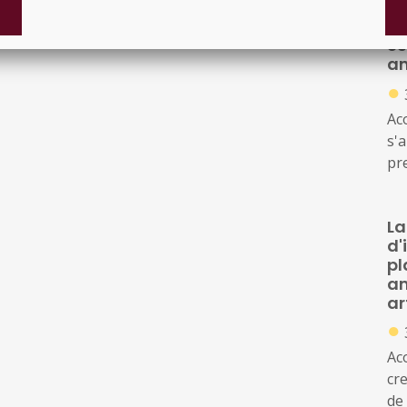
Dr
es
am
●
Ac
s'a
pr
Soc
de 
La
d'
pl
am
ar
●
Ac
cr
de 