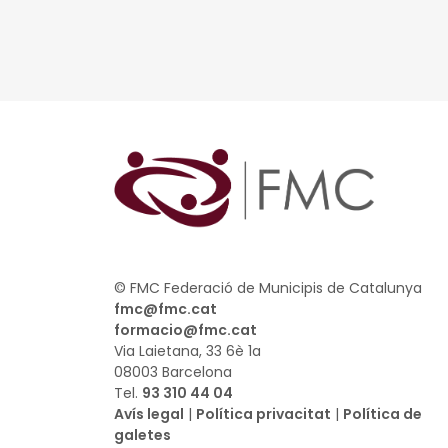
© FMC Federació de Municipis de Catalunya
fmc@fmc.cat
formacio@fmc.cat
Via Laietana, 33 6è 1a
08003 Barcelona
Tel.
93 310 44 04
Avís legal
|
Política privacitat
|
Política de
galetes