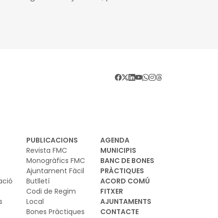
novació en l'elaboració del planejament
anístic i territorial
PUBLICACIONS
AGENDA
Revista FMC
MUNICIPIS
Monogràfics FMC
BANC DE BONES
Ajuntament Fàcil
PRÀCTIQUES
ació
Butlletí
ACORD COMÚ
Codi de Regim
FITXER
s
Local
AJUNTAMENTS
Bones Pràctiques
CONTACTE