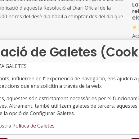
La
blicació d'aquesta Resolució al Diari Oficial de la
re
14.00 hores del desè dia hàbil a comptar des del dia que
el
●
Ac
s'
ació de Galetes (Cook
l'A
pú
Ca
ZA GALETES
La
L'
ts, influeixen en l''experiència de navegació, ens ajuden a pr
te
l'à
de
eticions que ens solicitin a través de la web.
un
es, aquestes són estrictament necessàries per el funcionamin
●
ves. Altrament, també utilitzem galetes de tercers, aquestes 
Ac
 la opció de Configurar Galetes.
cr
nostra
Política de Galetes
.
des
in