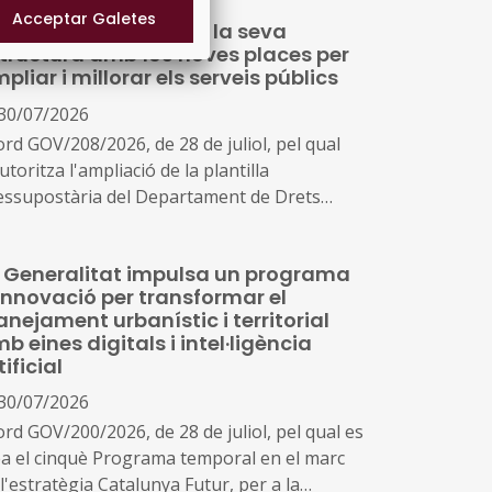
ets Socials reforçarà la seva
tructura amb 163 noves places per
pliar i millorar els serveis públics
30/07/2026
ord GOV/208/2026, de 28 de juliol, pel qual
utoritza l'ampliació de la plantilla
essupostària del Departament de Drets
ials i Inclusió a conseqüència de la creació
nous serveis i l'ampliació dels existents
 Generalitat impulsa un programa
innovació per transformar el
anejament urbanístic i territorial
b eines digitals i intel·ligència
tificial
30/07/2026
ord GOV/200/2026, de 28 de juliol, pel qual es
ea el cinquè Programa temporal en el marc
l'estratègia Catalunya Futur, per a la