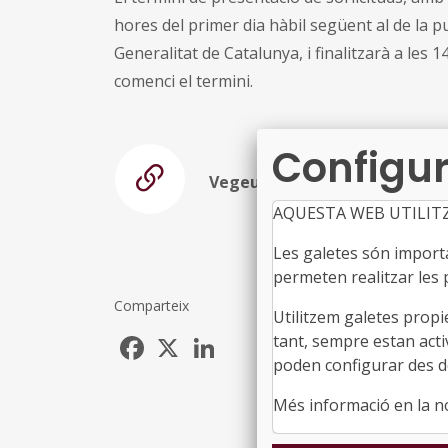
hores del primer dia hàbil següent al de la pu
Generalitat de Catalunya, i finalitzarà a les 
comenci el termini.
Configur
Vegeu la resolució
AQUESTA WEB UTILIT
Les galetes són importan
permeten realitzar les p
Comparteix
Utilitzem galetes propi
Facebook
X
LinkedIn
tant, sempre estan acti
poden configurar des de
Més informació en la 