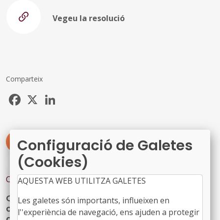
Vegeu la resolució
Comparteix
Facebook
X
LinkedIn
Configuració de Galetes
#JURÍDIQUES
#COMISSIONS
(Cookies)
#ÀREA EDUCACIÓ
Contingut relacionat
AQUESTA WEB UTILITZA GALETES
Cultura amplia fins als 1,8 milions d'euros la
Les galetes són importants, influeixen en
convocatòria de subvencions per a festivals
l''experiència de navegació, ens ajuden a protegir
de música d'alt interès cultural