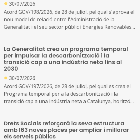
●
30/07/2026
Acord GOV/198/2026, de 28 de juliol, pel qual s'aprova el
nou model de relació entre l'Administració de la
Generalitat i el seu sector públic i Energies Renovables
Públiques de Catalunya, SAU (L'Energètica), i
s'encarrega a L'Energètica la provisió general de serveis
La Generalitat crea un programa temporal
en l'àmbit de l'energia
per impulsar la descarbonització i la
transició cap a una indústria neta fins al
2030
●
30/07/2026
Acord GOV/197/2026, de 28 de juliol, pel qual es crea el
Programa temporal per a la descarbonització i la
transició cap a una indústria neta a Catalunya, horitzó
2030
Drets Socials reforçarà la seva estructura
amb 163 noves places per ampliar i millorar
els serveis públics