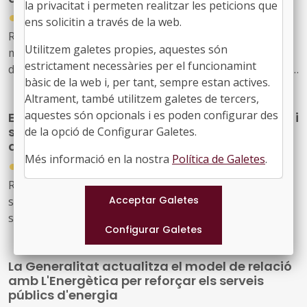
la privacitat i permeten realitzar les peticions que
●
31/07/2026
ens solicitin a través de la web.
Resolució CLT/2702/2026, de 24 de juliol, per la qual es
Utilitzem galetes propies, aquestes són
modifica la dotació de la convocatòria per a la concessió
estrictament necessàries per el funcionamint
de subvencions, en règim de concurrència competitiva, a
bàsic de la web i, per tant, sempre estan actives.
festivals de música d'alt interès cultural (ref. BDNS
Altrament, també utilitzem galetes de tercers,
914637)
aquestes són opcionals i es poden configurar des
El Govern de l’Estat aprova mesures laborals i
socials urgents per protegir les persones
de la opció de Configurar Galetes.
afectades pels incendis forestals
Més informació en la nostra
Política de Galetes
.
●
30/07/2026
Reial decret llei 20/2026, de 29 de juliol, pel qual
s’estableixen mesures urgents de protecció laboral i
social davant els incendis forestals.
La Generalitat actualitza el model de relació
amb L'Energètica per reforçar els serveis
públics d'energia