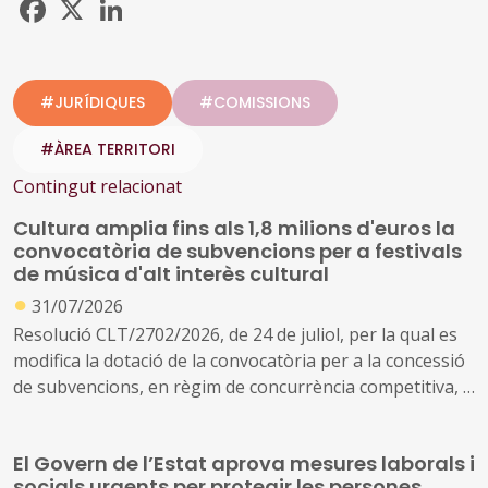
Facebook
X
LinkedIn
#JURÍDIQUES
#COMISSIONS
#ÀREA TERRITORI
Contingut relacionat
Cultura amplia fins als 1,8 milions d'euros la
convocatòria de subvencions per a festivals
de música d'alt interès cultural
●
31/07/2026
Resolució CLT/2702/2026, de 24 de juliol, per la qual es
modifica la dotació de la convocatòria per a la concessió
de subvencions, en règim de concurrència competitiva, a
festivals de música d'alt interès cultural (ref. BDNS
914637)
El Govern de l’Estat aprova mesures laborals i
socials urgents per protegir les persones