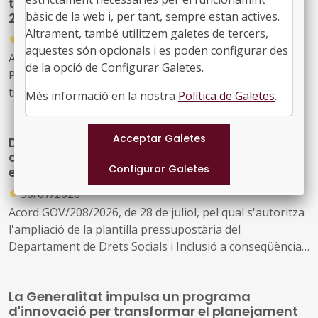
transició cap a una indústria neta fins al
bàsic de la web i, per tant, sempre estan actives.
2030
Altrament, també utilitzem galetes de tercers,
●
30/07/2026
aquestes són opcionals i es poden configurar des
Acord GOV/197/2026, de 28 de juliol, pel qual es crea el
de la opció de Configurar Galetes.
Programa temporal per a la descarbonització i la
transició cap a una indústria neta a Catalunya, horitzó
Més informació en la nostra
Política de Galetes
.
2030
Drets Socials reforçarà la seva estructura
amb 163 noves places per ampliar i millorar
els serveis públics
●
30/07/2026
Acord GOV/208/2026, de 28 de juliol, pel qual s'autoritza
l'ampliació de la plantilla pressupostària del
Departament de Drets Socials i Inclusió a conseqüència
de la creació de nous serveis i l'ampliació dels existents
La Generalitat impulsa un programa
d'innovació per transformar el planejament