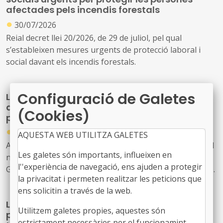
afectades pels incendis forestals
●
30/07/2026
Reial decret llei 20/2026, de 29 de juliol, pel qual
s’estableixen mesures urgents de protecció laboral i
social davant els incendis forestals.
Configuració de Galetes
La Generalitat actualitza el model de relació
amb L'Energètica per reforçar els serveis
(Cookies)
públics d'energia
●
30/07/2026
AQUESTA WEB UTILITZA GALETES
Acord GOV/198/2026, de 28 de juliol, pel qual s'aprova el
Les galetes són importants, influeixen en
nou model de relació entre l'Administració de la
l''experiència de navegació, ens ajuden a protegir
Generalitat i el seu sector públic i Energies Renovables
la privacitat i permeten realitzar les peticions que
Públiques de Catalunya, SAU (L'Energètica), i
ens solicitin a través de la web.
s'encarrega a L'Energètica la provisió general de serveis
La Generalitat crea un programa temporal
en l'àmbit de l'energia
Utilitzem galetes propies, aquestes són
per impulsar la descarbonització i la
estrictament necessàries per el funcionamint