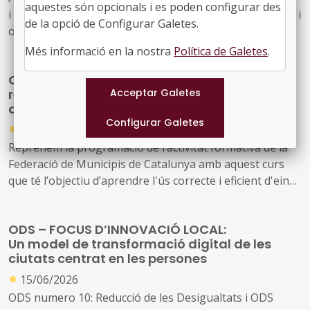
aquestes són opcionals i es poden configurar des
RLT realitzada amb criteris organitzatius i quin ha de ser
i 23 de gener, ofereix una visió dels aspectes normatius i
de la opció de Configurar Galetes.
el contingut jurídic, tècnic i social d’una metodologia
organitzatius que regulen el funcionament de
eficaç de valoració de llocs de treball
l’administració local, incloent-hi el marc normatiu estatal
Més informació en la nostra
Política de Galetes
.
i autonòmic, les atribucions i competències dels
Curs sobre ‘La biblioteca del futur’: la nova
diferents òrgans municipals, i la gestió del territori i la
revolució en la gestió bibliotecària per mitjà
població
de la IA
●
03/09/2025
Reprenem la programació de l’activitat formativa de la
Federació de Municipis de Catalunya amb aquest curs
que té l’objectiu d’aprendre l'ús correcte i eficient d'eines
d’IA generativa, identificar i aplicar solucions d’IA per
simplificar i agilitzar tasques rutinàries a la biblioteca,
ODS – FOCUS D’INNOVACIÓ LOCAL:
aprendre a integrar eines com ChatGPT i Perplexity en
Un model de transformació digital de les
processos bibliotecaris quotidians i la completa
ciutats centrat en les persones
automatització de tasques i identificar i reconèixer riscos
●
15/06/2026
associats a l'ús d’IA, com a biaixos i problemes de
privacitat, i establir estratègies per mitigar-los
ODS numero 10: Reducció de les Desigualtats i ODS