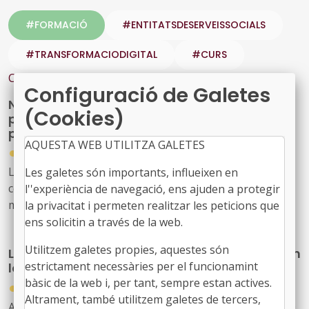
#FORMACIÓ
#ENTITATSDESERVEISSOCIALS
#TRANSFORMACIODIGITAL
#CURS
Contingut relacionat
Configuració de Galetes
Nova acció formativa de l’FMC sobre bones
(Cookies)
pràctiques de les entitats locals quant a les
places, els llocs de treball i les retribucions
AQUESTA WEB UTILITZA GALETES
●
17/12/2025
La Federació de Municipis de Catalunya us aporta
Les galetes són importants, influeixen en
coneixements sobre els conceptes legals bàsics en
l''experiència de navegació, ens ajuden a protegir
matèria de funció publica local i les diferents vies de
la privacitat i permeten realitzar les peticions que
desenvolupament i carrera dels empleats locals en una
ens solicitin a través de la web.
nova activitat formativa que es durà a terme els dies 21,
Utilitzem galetes propies, aquestes són
L’FMC organitza un curs introductori de règim
22, 29 i 30 de gener
estrictament necessàries per el funcionamint
local per al personal de l’Administració local
bàsic de la web i, per tant, sempre estan actives.
●
A més, també s’analitzarà, entre d’altres, la possibilitat
16/12/2025
Altrament, també utilitzem galetes de tercers,
d’ampliar les plantilles, quin ha de ser el contingut d’una
Aquest interessant curs, que se celebrarà els dies 13, 20