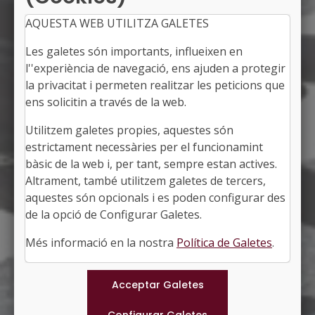
AQUESTA WEB UTILITZA GALETES
Les galetes són importants, influeixen en
Sessió especial del Seminari
l''experiència de navegació, ens ajuden a protegir
de Relacions Col·lectives:
la privacitat i permeten realitzar les peticions que
ens solicitin a través de la web.
Estabilització del personal no
Utilitzem galetes propies, aquestes són
permanent a l’Administració
estrictament necessàries per el funcionamint
bàsic de la web i, per tant, sempre estan actives.
local
Altrament, també utilitzem galetes de tercers,
aquestes són opcionals i es poden configurar des
de la opció de Configurar Galetes.
Més informació en la nostra
Política de Galetes
.
Programa en PDF