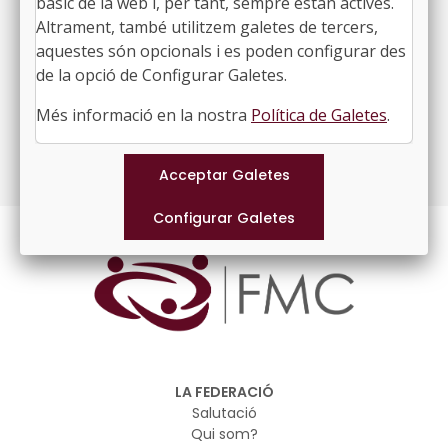
bàsic de la web i, per tant, sempre estan actives.
Àrea de Joventut
Altrament, també utilitzem galetes de tercers,
aquestes són opcionals i es poden configurar des
Àrea d'Ocupació
de la opció de Configurar Galetes.
Àrea de Consum
Més informació en la nostra
Política de Galetes
.
Àrea de Justícia
LA FEDERACIÓ
Salutació
Qui som?