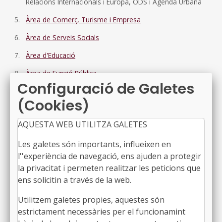
Relacions Internacionals i Europa, ODS i Agenda Urbana
Àrea de Comerç, Turisme i Empresa
Àrea de Serveis Socials
Àrea d'Educació
Àrea de Funció Pública
Configuració de Galetes
Àrea d'Administració, Hisenda i Finançament
(Cookies)
Àrea de Sanitat i Salut Pública
AQUESTA WEB UTILITZA GALETES
Àrea d'Esports
Les galetes són importants, influeixen en
Àrea de Cooperació i Solidaritat
l''experiència de navegació, ens ajuden a protegir
Àrea de Bon Govern
la privacitat i permeten realitzar les peticions que
ens solicitin a través de la web.
Àrea de Cultura
Àrea de Feminisme
Utilitzem galetes propies, aquestes són
estrictament necessàries per el funcionamint
Àrea d'Igualtat