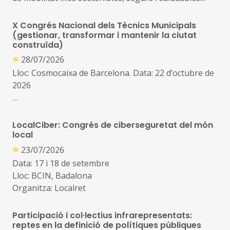
com són els desplaçaments a peu, en bicicleta, en
transport públic o amb vehicle elèctric, així com
X Congrés Nacional dels Tècnics Municipals
visualitzar els canvis possibles en l’ús de l’espai
(gestionar, transformar i mantenir la ciutat
construïda)
públic, millorar la qualitat de l’aire i la reducció de la
●
contaminació
28/07/2026
Lloc: Cosmocaixa de Barcelona. Data: 22 d’octubre de
2026
Enguany, el congrés posarà el focus en els grans
reptes de la gestió urbana: la transformació de la
LocalCiber: Congrés de ciberseguretat del món
ciutat existent, les infraestructures municipals,
local
●
l’aplicació pràctica de la tecnologia i la IA en la gestió
23/07/2026
pública
Data: 17 i 18 de setembre
Lloc: BCIN, Badalona
Organitza: Localret
Participació i col·lectius infrarepresentats:
reptes en la definició de polítiques públiques