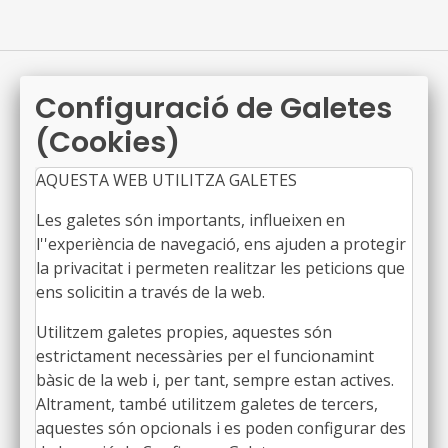
Configuració de Galetes
Smart City World Congress 2026
●
(Cookies)
08/07/2026
Del 3 al 5 de novembre, se celebra a la Fira de
AQUESTA WEB UTILITZA GALETES
Barcelona l'Smart City Expo World Congress,
l’esdeveniment mundial més rellevant en l’àmbit de
Les galetes són importants, influeixen en
les ciutats intel·ligents
l''experiència de navegació, ens ajuden a protegir
AMB en xifres 2026, la metròpoli en 100
la privacitat i permeten realitzar les peticions que
indicadors: entendre les dinàmiques, millorar les
ens solicitin a través de la web.
polítiques
●
19/06/2026
Utilitzem galetes propies, aquestes són
estrictament necessàries per el funcionamint
Aquesta jornada tindrà lloc el 6 de juliol al Pati
bàsic de la web i, per tant, sempre estan actives.
Manning de Barcelona. En la sessió,es presentarà el
Altrament, també utilitzem galetes de tercers,
nou número de la publicació anual que edita l'Institut
aquestes són opcionals i es poden configurar des
Metròpoli ‘L’AMB en Xifres. La metròpoli en 100