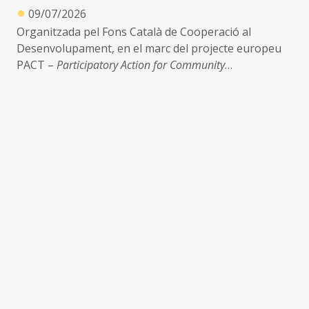
●
09/07/2026
Organitzada pel Fons Català de Cooperació al
Desenvolupament, en el marc del projecte europeu
PACT –
Participatory Action for Community
Transformation
Lloc: Centre Cívic Cotxers de Sants (Barcelona)
Data: 14 de juliol