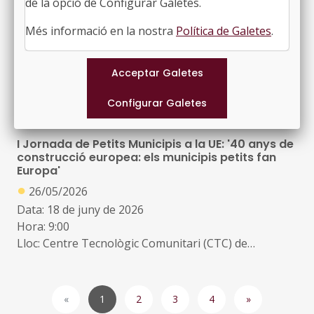
de la opció de Configurar Galetes.
indicadors’
Nou diploma d’expert en Habitatge, Urbanisme i
Regulació Immobiliària de la Universitat de
Més informació en la nostra
Política de Galetes
.
Barcelona
●
03/06/2026
Preinscripció: del 10 de maig al 30 de juliol de 2026.
Període de matrícula: de l'1 de juliol al 25 de setembre
de 2026
Període i tipus de docència: 6 octubre 2026-27 abril
2027, els dimarts de 16:00h - 20:00h. Híbrid: en línia o
I Jornada de Petits Municipis a la UE: '40 anys de
presencial en la Facultat de Dret de la UB, a elecció de
construcció europea: els municipis petits fan
Europa'
cada inscrit
●
26/05/2026
Data: 18 de juny de 2026
Hora: 9:00
Lloc: Centre Tecnològic Comunitari (CTC) de
Masquefa.Av. Catalunya, 60, Masquefa
1