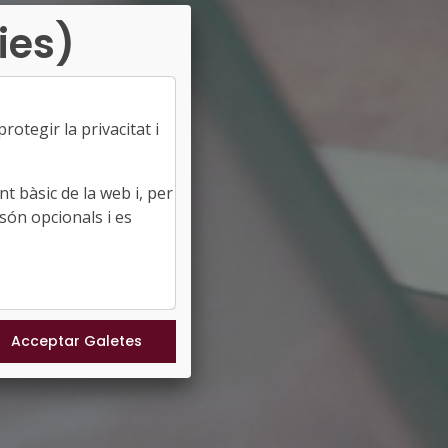
ies)
otegir la privacitat i
t bàsic de la web i, per
són opcionals i es