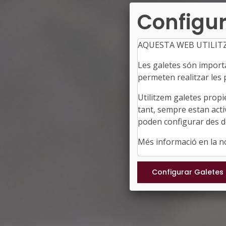
Configur
AQUESTA WEB UTILIT
Les galetes són importan
permeten realitzar les p
Utilitzem galetes propi
tant, sempre estan acti
poden configurar des de
Més informació en la 