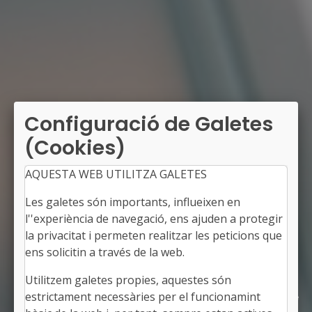
Configuració de Galetes
(Cookies)
AQUESTA WEB UTILITZA GALETES
Transparència i protecció de
Les galetes són importants, influeixen en
dades: un equilibri necessari
l''experiència de navegació, ens ajuden a protegir
la privacitat i permeten realitzar les peticions que
ens solicitin a través de la web.
Curs orientat a conèixer el marc normatiu en
matèria de transparència, accés a la
Utilitzem galetes propies, aquestes són
informació pública, bon govern i protecció de
estrictament necessàries per el funcionamint