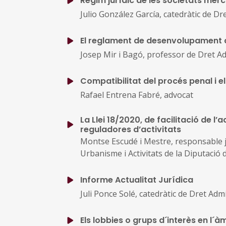
Règim jurídic de les societats merca
Julio González García, catedràtic de D
El reglament de desenvolupament de
Josep Mir i Bagó, professor de Dret A
Compatibilitat del procés penal i 
Rafael Entrena Fabré, advocat
La Llei 18/2020, de facilitació de l
reguladores d’activitats
Montse Escudé i Mestre, responsable jur
Urbanisme i Activitats de la Diputació
Informe Actualitat Jurídica
Juli Ponce Solé, catedràtic de Dret Adm
Els lobbies o grups d´interès en l´à