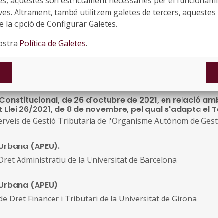
es, aquestes són estrictament necessàries per el funcionamin
ves. Altrament, també utilitzem galetes de tercers, aquestes 
ital estatal, la renta garantida de ciutadania i el nivell
 la opció de Configurar Galetes.
 Dret Administratiu de la Universitat Carlos III
nostra
Política de Galetes
.
et Administratiu de la Universitat de Barcelona
 Constitucional, de 26 d'octubre de 2021, en relació am
t Llei 26/2021, de 8 de novembre, pel qual s'adapta el T
rveis de Gestió Tributaria de l'Organisme Autònom de Gestió
Urbana (APEU).
ret Administratiu de la Universitat de Barcelona
 Urbana (APEU)
e Dret Financer i Tributari de la Universitat de Girona