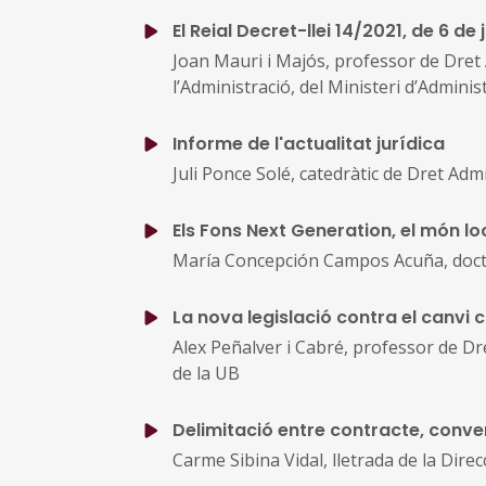
El Reial Decret-llei 14/2021, de 6 d
Joan Mauri i Majós, professor de Dret 
l’Administració, del Ministeri d’Admini
Informe de l'actualitat jurídica
Juli Ponce Solé, catedràtic de Dret Adm
Els Fons Next Generation, el món loc
María Concepción Campos Acuña, doctor
La nova legislació contra el canvi c
Alex Peñalver i Cabré, professor de D
de la UB
Delimitació entre contracte, conve
Carme Sibina Vidal, lletrada de la Dire