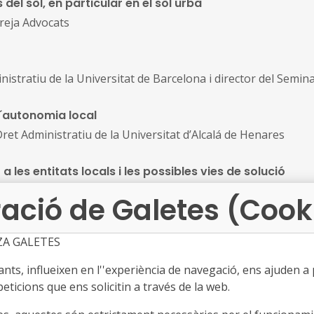
del sòl, en particular en el sòl urbà
eja Advocats
inistratiu de la Universitat de Barcelona i director del Semin
 l´autonomia local
et Administratiu de la Universitat d’Alcalá de Henares
a les entitats locals i les possibles vies de solució
sos Humans de la Diputació de Barcelona
ació de Galetes (Cook
l enfront l'ocupació del domini públic: case study d
ZA GALETES
s Jurídics de l’Ajuntament de Badalona
ts, influeixen en l''experiència de navegació, ens ajuden a pr
eticions que ens solicitin a través de la web.
inistratiu de la Universitat de Barcelona i director del Semin