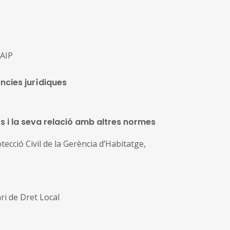
GAIP
ncies jurídiques
ats i la seva relació amb altres normes
ecció Civil de la Gerència d’Habitatge,
ari de Dret Local