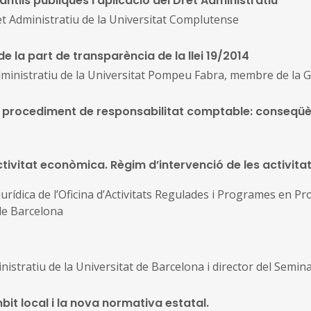
ntils públiques i aplicació del Dret Administratiu
ret Administratiu de la Universitat Complutense
 la part de transparència de la llei 19/2014
dministratiu de la Universitat Pompeu Fabra, membre de la 
el procediment de responsabilitat comptable: conseqüè
’activitat econòmica. Règim d’intervenció de les activit
ídica de l’Oficina d’Activitats Regulades i Programes en Prot
 de Barcelona
inistratiu de la Universitat de Barcelona i director del Semin
mbit local i la nova normativa estatal.