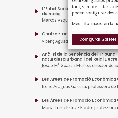
Utilitzem galetes propi
tant, sempre estan acti
L´Estat Social, el nou ingrés mínim v
poden configurar des de
de maig
Marcos Vaquer Caballería, catedràtic de
Més informació en la 
Contractació pública responsable
Vicenç Aguado Cudolà, catedràtic de Dr
Anàlisi de la Sentència del Tribunal
naturalesa urbana i del Reial Decre
Josep Mª Guasch Muñoz, director de Se
Les Àrees de Promoció Econòmica 
Irene Araguàs Galcerà, professora de D
Les Àrees de Promoció Econòmica
María Luisa Esteve Pardo, professora d