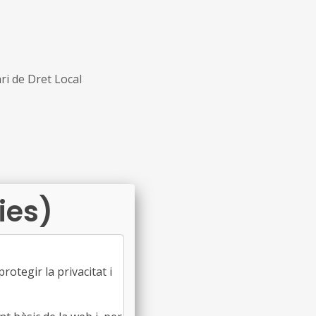
ari de Dret Local
ies)
'una acampada
otegir la privacitat i
ari de Dret Local