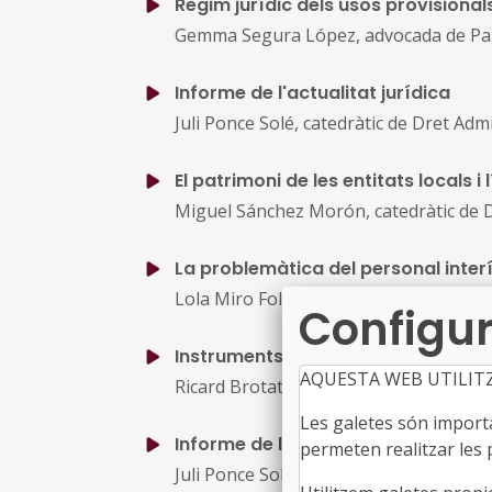
Règim jurídic dels usos provisionals 
Gemma Segura López, advocada de Par
Informe de l'actualitat jurídica
Juli Ponce Solé, catedràtic de Dret Adm
El patrimoni de les entitats locals i
Miguel Sánchez Morón, catedràtic de Dr
La problemàtica del personal interí 
Lola Miro Folgado, directora de Recur
Configur
Instruments d'intervenció municipa
AQUESTA WEB UTILIT
Ricard Brotat i Jubert, cap dels Servei
Les galetes són importan
Informe de l'actualitat jurídica
permeten realitzar les p
Juli Ponce Solé, catedràtic de Dret Adm