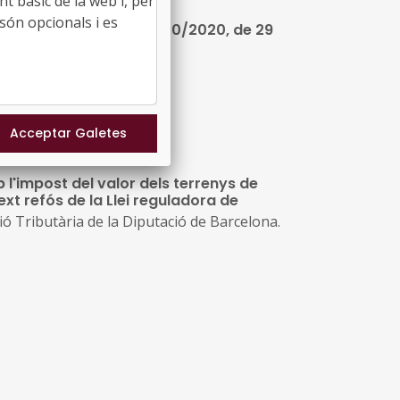
t bàsic de la web i, per
són opcionals i es
 local: Reial Decret-Llei 20/2020, de 29
b l'impost del valor dels terrenys de
ext refós de la Llei reguladora de
 Tributària de la Diputació de Barcelona.