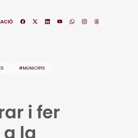
ACIÓ
ES
#MUNICIPIS
ar i fer
 a la