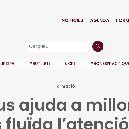
NOTÍCIES
AGENDA
FORM
EUROPA
#BUTLLETI
#CRL
#BONESPRACTIQU
Formació
s ajuda a millor
fluïda l’atenció