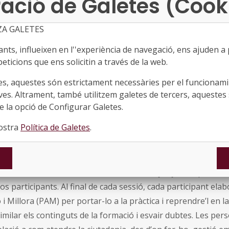
ació de Galetes (Cook
consciència d’un mateix, l’autogestió de comportaments,
 les competències socials (la comprensió dels estats emo
ZA GALETES
portaments, les motivacions..), i facilitar i respondre a
ts, influeixen en l''experiència de navegació, ens ajuden a pr
nterpersonals
eticions que ens solicitin a través de la web.
alla sobre un doble enfocament. El primer se centra en les ha
es, aquestes són estrictament necessàries per el funcionamin
 necessita un professional d’atenció a la ciutadania, i el se
ves. Altrament, també utilitzem galetes de tercers, aquestes 
acció amb la ciutadania amb l’objectiu d’atendre’l amb efecti
 la opció de Configurar Galetes.
gran desgast per a aquest professional.
nostra
Política de Galetes
.
a la comunicació verbal i accentua la importància de la com
ment rellevant per guanyar coherència i funcionalitat en els
n definitiva: saber liderar la intervenció, mitjançant supòsits 
os participants. Al final de cada sessió, cada participant elab
ó i Millora (PAM) per portar-lo a la pràctica i reprendre’l en 
milar els continguts de la formació i esvair dubtes. Les per