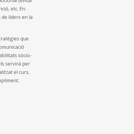
ocional (evitar
ció, etc. En
 de líders en la
tratègies que
comunicació
bilitats sòcio-
els servirà per
itzat el curs,
mpliment.