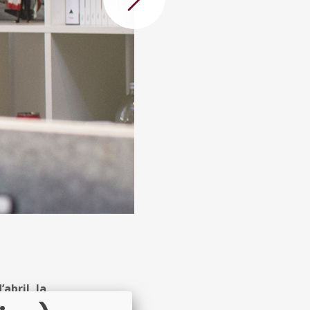
Següent
abril, la
mpetències