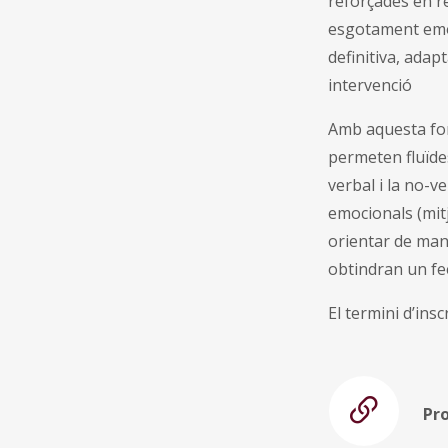
reforçades en re
esgotament emoci
definitiva, adap
intervenció
Amb aquesta form
permeten fluïdes
verbal i la no-v
emocionals (mitj
orientar de mane
obtindran un fe
El termini d’insc
Pro