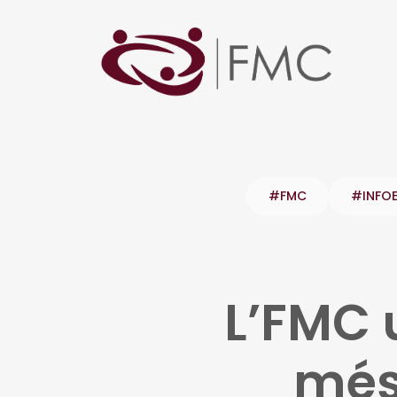
#FMC
#INFO
L’FMC u
més 