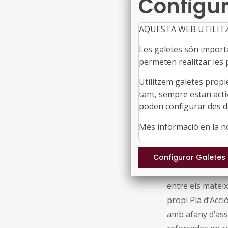
Configur
personals (la 
emocional...),
AQUESTA WEB UTILIT
altres, els com
Les galetes són importan
les relacions i
permeten realitzar les p
Aquest curs treb
Utilitzem galetes propi
i emocionals que
tant, sempre estan acti
abordar la inter
poden configurar des de
això suposi un 
Més informació en la 
Donem molt pes 
verbal, especial
l’atenció, etc. E
entre els mateix
propi Pla d’Acci
amb afany d’assi