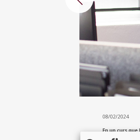
Anterior
08/02/2024
En un curs que h
Federació de M