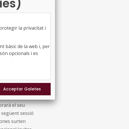
ies)
 la regulació
cionals dels
mb eficàcia a
otegir la privacitat i
bilitats socials
t bàsic de la web i, per
gon en com
són opcionals i es
vitat sense que
unicació no
 missatges,
molt pràctics
orarà el seu
la següent sessió
sones surten