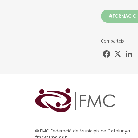
#FORMACIÓ
Comparteix
Facebook
X
L
© FMC Federació de Municipis de Catalunya
fmc@fmc.cat