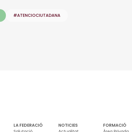
#ATENCIOCIUTADANA
inkedIn
LA FEDERACIÓ
NOTICIES
FORMACIÓ
Salutació
Actualitat
Àrea Privada