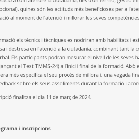
lació a com atendre la ciutadania, des d’on fer-ho, gestió em
onal), quines són les actituds més beneficioses per a l’aten
tació al moment de l’atenció i millorar les seves competències
ació els tècnics i tècniques es nodriran amb habilitats i es
a i destresa en l’atenció a la ciutadania, combinant tant la 
erbal. Els participants podran mesurar el nivell de les seves ha
ançant el Test TMMS-24) a l’inici i final de la formació. Això 
ra més específica el seu procés de millora i, una vegada final
edback sobre els seus assoliments durant la formació i aco
ripció finalitza el dia 11 de març de 2024.
grama i inscripcions