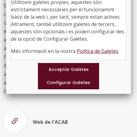
Utilitzem galetes propies, aquestes són
En la reunió d’avui l’ACAB ha sol·licitat a l’FMC
estrictament necessàries per el funcionamint
col·laboració per a la difusió del programa de prevenció
bàsic de la web i, per tant, sempre estan actives.
orientat a l’àmbit comunitari (escoles, entitats de lleure,
Altrament, també utilitzem galetes de tercers,
espais esportius, etc.) entre els nostres adherits. A més,
aquestes són opcionals i es poden configurar des
de la opció de Configurar Galetes.
en funció de l’interès que desperti la iniciativa entre els
ajuntaments, consells comarcals i diputacions, des de
Més informació en la nostra
Política de Galetes
.
l’Àrea de Formació de l’FMC es valorarà la possibilitat
d’organitzar una sessió de formació de formadors,
adreçada principalment a professionals dels
ajuntaments dels diferents departaments implicats
(infància, joventut, salut, educació...).
Web de l'ACAB