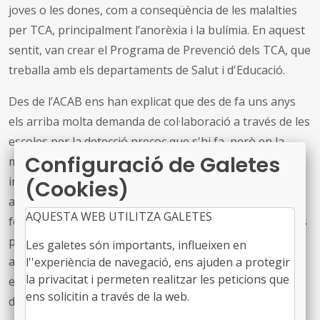
joves o les dones, com a conseqüència de les malalties
per TCA, principalment l’anorèxia i la bulímia. En aquest
sentit, van crear el Programa de Prevenció dels TCA, que
treballa amb els departaments de Salut i d'Educació.
Des de l’ACAB ens han explicat que des de fa uns anys
els arriba molta demanda de col·laboració a través de les
escoles per la detecció precoç que s'hi fa, però en la
Configuració de Galetes
majoria dels casos els ajuntaments no tenen prou
informació. Per això, primer faran arribar la informació
(Cookies)
als ajuntaments per tal que puguin saber el catàleg
AQUESTA WEB UTILITZA GALETES
formatiu que tenen per poder-lo incloure dins dels seus
projectes. En aquest sentit, ens informen també que
Les galetes són importants, influeixen en
abans de l'estiu es publicarà una Guia gratuïta
l''experiència de navegació, ens ajuden a protegir
la privacitat i permeten realitzar les peticions que
elaborada entre l'entitat i el Departament de Salut i
ens solicitin a través de la web.
d'Educació.