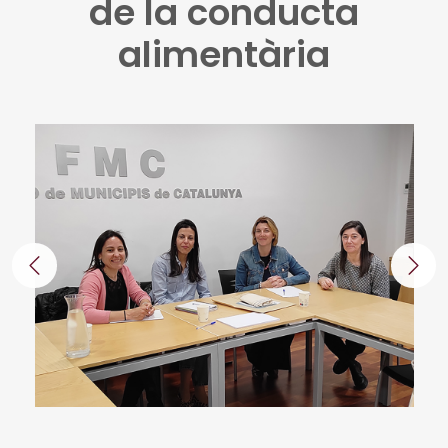
de la conducta
alimentària
Anterior
Segü