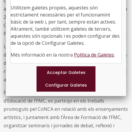
comuns sobre contractació artística per part dels
Utilitzem galetes propies, aquestes són
ajuntaments, donar suport a la campanya Actua Cultura
estrictament necessàries per el funcionamint
2% i participar, juntament amb el Departament de
bàsic de la web i, per tant, sempre estan actives.
Cultura, en la gestió de les Jornades Europees de
Altrament, també utilitzem galetes de tercers,
Patrimoni que se celebren cada any el mes de setembre.
aquestes són opcionals i es poden configurar des
de la opció de Configurar Galetes.
Un aspecte rellevant que s’ha acordat és el seguiment
dels acords i convenis signats per l’FMC amb les entitats
Més informació en la nostra
Política de Galetes
.
de gestió de drets d’autor i avançar amb les
negociacions amb AGEDI, de la qual s’ha informat l’estat
actual.
Finalment, s’ha acordat que, conjuntament amb l'Àrea
d’Educació de l’FMC, es participi en els treballs
promoguts pel CoNCA en relació amb els ensenyaments
artístics, i juntament amb l’Àrea de Formació de l’FMC,
organitzar seminaris i jornades de debat, reflexió i