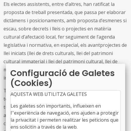
Els electes assistents, entre d’altres, han ratificat la
proposta de treball presentada, que passa per elaborar
dictàmens i posicionaments, amb proposta d’esmenes si
escau, sobre decrets i lleis o projectes en matèria
cultural d’afectació local, fer seguiment de l’agenda
legislativa i normativa, en especial, els avantprojectes de
llei iniciats (llei de drets culturals, llei del patrimoni
cultural immaterial i llei del patrimoni cultural, llei de
museus, llei d’arxius...), i mantenir relacions amb altres
Configuració de Galetes
interlocutors culturals del país.
(Cookies)
També s’ha aprovat fer seguiment tant del foment del
AQUESTA WEB UTILITZA GALETES
teixit associatiu en el sector de la cultura popular i
Les galetes són importants, influeixen en
tradicional com dels convenis marc signats per l’FMC
l''experiència de navegació, ens ajuden a protegir
amb altres entitats relacionades amb la cultura. Alhora,
la privacitat i permeten realitzar les peticions que
cal està amatent als models de procediments acordats i
ens solicitin a través de la web.