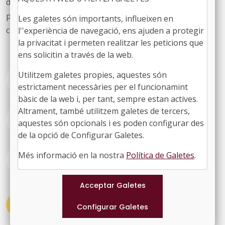
d’arreu del territori que any rere any han obert les
portes de casa seva per apropar el seu patrimoni
Les galetes són importants, influeixen en
cultural a la ciutadania.
l''experiència de navegació, ens ajuden a protegir
la privacitat i permeten realitzar les peticions que
ens solicitin a través de la web.
Utilitzem galetes propies, aquestes són
Més informació
estrictament necessàries per el funcionamint
bàsic de la web i, per tant, sempre estan actives.
Altrament, també utilitzem galetes de tercers,
Com participar-hi
aquestes són opcionals i es poden configurar des
de la opció de Configurar Galetes.
Més informació en la nostra
Política de Galetes
.
Agenda activitats
#ACTUALITAT