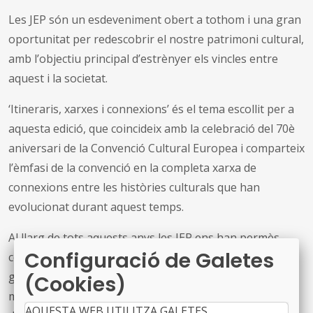
Les JEP són un esdeveniment obert a tothom i una gran
oportunitat per redescobrir el nostre patrimoni cultural,
amb l’objectiu principal d’estrènyer els vincles entre
aquest i la societat.
‘Itineraris, xarxes i connexions’ és el tema escollit per a
aquesta edició, que coincideix amb la celebració del 70è
aniversari de la Convenció Cultural Europea i comparteix
l’èmfasi de la convenció en la completa xarxa de
connexions entre les històries culturals que han
evolucionat durant aquest temps.
Al llarg de tots aquests anys les JEP ens han permès
Configuració de Galetes
conèixer la riquesa i la diversitat del patrimoni cultural
gràcies a la col·laboració de centenars de municipis,
(Cookies)
museus, monuments, associacions i entitats culturals
AQUESTA WEB UTILITZA GALETES