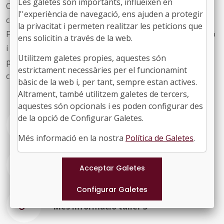
Les galetes són importants, influeixen en
C20 i C21. Educació (repte rural digital, formació en
l''experiència de navegació, ens ajuden a protegir
competències digitals, impuls digital a l'educació,
la privacitat i permeten realitzar les peticions que
Formació Professional per a l'ocupació per a l'adquisició
ens solicitin a través de la web.
i millora de competències digitals, aules mentor,
Utilitzem galetes propies, aquestes són
projectes d’innovació i investigació i places del primer
estrictament necessàries per el funcionamint
cicle d'educació infantil.
bàsic de la web i, per tant, sempre estan actives.
Altrament, també utilitzem galetes de tercers,
aquestes són opcionals i es poden configurar des
de la opció de Configurar Galetes.
Més informació taller 1
Més informació en la nostra
Política de Galetes
.
Més informació taller 2
Més informació taller 3