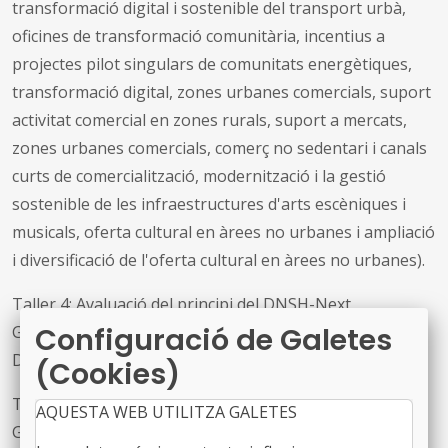
transformació digital i sostenible del transport urbà,
oficines de transformació comunitària, incentius a
projectes pilot singulars de comunitats energètiques,
transformació digital, zones urbanes comercials, suport
activitat comercial en zones rurals, suport a mercats,
zones urbanes comercials, comerç no sedentari i canals
curts de comercialització, modernització i la gestió
sostenible de les infraestructures d'arts escèniques i
musicals, oferta cultural en àrees no urbanes i ampliació
i diversificació de l'oferta cultural en àrees no urbanes).
Taller 4: Avaluació del principi del DNSH-Next
Configuració de Galetes
Generation EU per a projectes del Component C22.
Drets socials (accessibilitat).
(Cookies)
Taller 5: Avaluació del principi del DNSH-Next
AQUESTA WEB UTILITZA GALETES
Generation EU per a projectes dels Components C19,