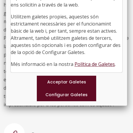
hídrics. En aquest sentit va afirmar que cal millorar la
ens solicitin a través de la web.
governança del cicle de l’aigua: "És una competència
Utilitzem galetes propies, aquestes són
municipal que està sotmesa a altres normatives i
estrictament necessàries per el funcionamint
directrius del govern central i el Reglament de Domini
bàsic de la web i, per tant, sempre estan actives.
Públic Hidràulic, els organismes de conca o l’ACA fan que
Altrament, també utilitzem galetes de tercers,
aquestes són opcionals i es poden configurar des
la planificació i la governança provoquin dificultats en la
de la opció de Configurar Galetes.
prestació del servei de diverses formes, amb exigències
normatives creixents, duplicitats, descoordinació o fins i
Més informació en la nostra
Política de Galetes
.
tot invasió de competències; per això és imprescindible
elaborar un Pacte nacional per l’aigua, que eviti
discrepàncies i que obri un procés de diàleg i d’acords
transversals en un servei tan fonamental i tan
imprescindible per a les persones com és aquest”.