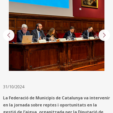
Anterior
Segü
31/10/2024
La Federació de Municipis de Catalunya va intervenir
en la jornada sobre reptes i oportunitats en la
gestió de l’aigua, organitzada per la Diputació de