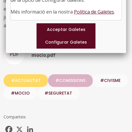
de la opció de Configurar Galetes.
delictius i les seves conseqüències i reforçar
exponencialment amb mitjans econòmics i humans els
Més informació en la nostra
Política de Galetes
.
jutjats de Catalunya per superar el col·lapse judicial
actual.
PDF
mocio.pdf
#ACTUALITAT
#COMISSIONS
#CIVISME
#MOCIO
#SEGURETAT
Comparteix
Facebook
X
LinkedIn