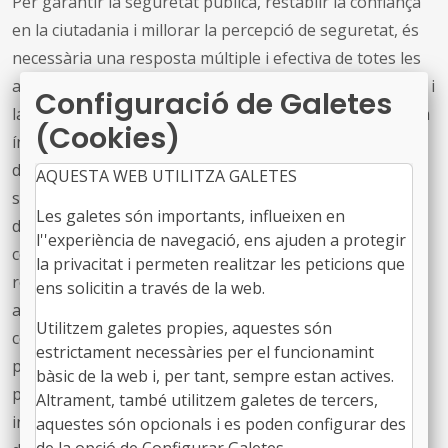
Per garantir la seguretat pública, restablir la confiança
en la ciutadania i millorar la percepció de seguretat, és
necessària una resposta múltiple i efectiva de totes les
administracions. I, per tal d’incidir i millorar la seguretat i
Configuració de Galetes
la percepció de la ciutadania, en la moció , que adjuntem
(Cookies)
íntegrament a la part inferior, destaquem sis àmbits
d’actuació: reconèixer l’autoritat de tots els cossos de
AQUESTA WEB UTILITZA GALETES
seguretat, reforçar la coordinació i cooperació dels
Les galetes són importants, influeixen en
diferents cossos policials que operen a Catalunya,
l''experiència de navegació, ens ajuden a protegir
concertar una estratègia de proximitat policial
la privacitat i permeten realitzar les peticions que
respectant l’autonomia de les policies locals, però
ens solicitin a través de la web.
atenen les singularitats i demandes del territori,
Utilitzem galetes propies, aquestes són
consolidar la prevenció i la transversalitat de les
estrictament necessàries per el funcionamint
polítiques de seguretat com a definitòries del model
bàsic de la web i, per tant, sempre estan actives.
policial de Catalunya, reformular i reforçar els
Altrament, també utilitzem galetes de tercers,
instruments legals per poder pal·liar nous fenòmens
aquestes són opcionals i es poden configurar des