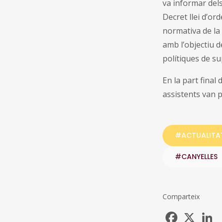
va informar dels
Decret llei d’or
normativa de la
amb l’objectiu 
polítiques de su
En la part final
assistents van 
#ACTUALITA
#CANYELLES
Comparteix
Facebook
X
L