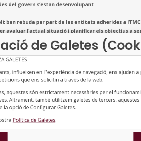
des del govern s’estan desenvolupant
t ben rebuda per part de les entitats adherides a l’FMC,
 avaluar l’actual situació i planificar els objectius a se
ació de Galetes (Cook
Àrea de Comerç, Turisme i Empresa de la Federació de Munic
ZA GALETES
constituir el passat 13 de gener amb l’objectiu d’intentar tre
ecció del comerç local, aconseguir el model turístic de país q
ts, influeixen en l''experiència de navegació, ens ajuden a pr
eticions que ens solicitin a través de la web.
nitzar l’activitat econòmica.
es, aquestes són estrictament necessàries per el funcionamin
 sessió la presidenta de l'àrea i alcaldessa de Canyelles, Ro
ves. Altrament, també utilitzem galetes de tercers, aquestes 
 Francesc Povedano, tècnic assessor de Comerç. Huguet, d
 la opció de Configurar Galetes.
 les persones assistents, va donar pinzellades de com es tro
nostra
Política de Galetes
.
locals en aquest àmbit i va dir que "des de l’FMC hem cregut
sta sessió perquè aquestes qüestions afecten de forma molt 
t sentit, per exemple, va fer esment de la preocupació local 