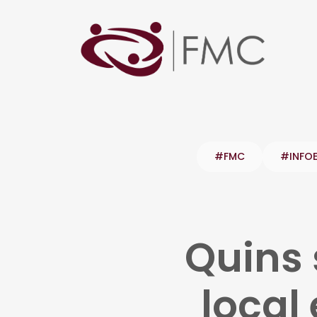
#FMC
#INFO
Quins 
local