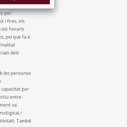
es
es per
 i fires, els
 els horaris
nt, pel que fa a
nalitat
cials dels
mb les persones
n
 capacitat per
ectiu entre
ament va
nològica) i
itivitat). També