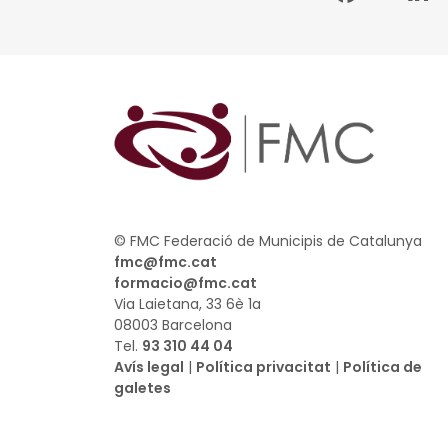
© FMC Federació de Municipis de Catalunya
fmc@fmc.cat
formacio@fmc.cat
Via Laietana, 33 6è 1a
08003 Barcelona
Tel.
93 310 44 04
Avís legal
|
Política privacitat
|
Política de
galetes