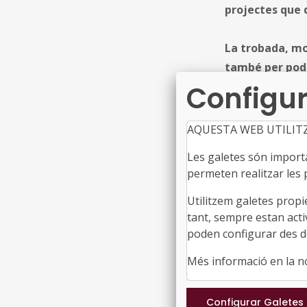
projectes que 
La trobada, mol
també per poder
futur proper
Configur
Recordem que l’
AQUESTA WEB UTILIT
Catalunya es va 
reforçar la proj
Les galetes són importan
permeten realitzar les p
agilitzar i moder
Utilitzem galetes propi
Van inaugurar la
tant, sempre estan acti
acompanyada de
poden configurar des de
la benvinguda a
Més informació en la 
administracions 
organitzar aque
local”. En aques