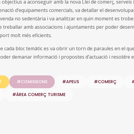
 objectius a aconseguir amb la nova Llei de comerç, serveis i 
denació d’equipaments comercials, va detallar el desenvolup
 venda no sedentària i va analitzar en quin moment es trobe
de treballar amb associacions i ajuntaments per poder dese
port molt més eficients.
 de cada bloc temàtic es va obrir un torn de paraules en el q
poder demanar informació i propostes d’actuació i resoldre e
T
#COMISSIONS
#APEUS
#COMERÇ
#ÀREA COMERÇ TURISME
inkedIn