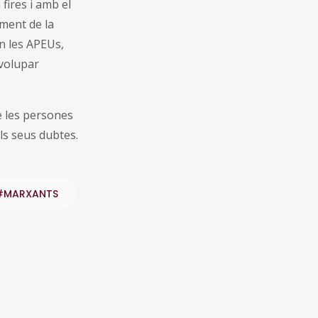
fires i amb el
ament de la
n les APEUs,
nvolupar
ue les persones
ls seus dubtes.
#MARXANTS