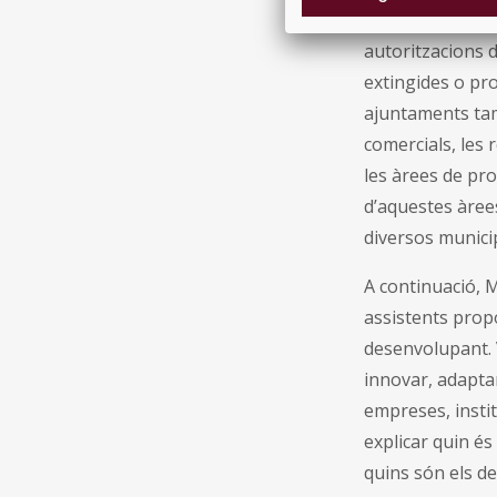
mercats no sede
autoritzacions 
extingides o pro
ajuntaments tam
comercials, les r
les àrees de pr
d’aquestes àrees
diversos munici
A continuació, 
assistents propo
desenvolupant. V
innovar, adaptar
empreses, instit
explicar quin és
quins són els de