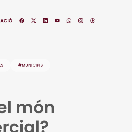
ACIÓ
ES
#MUNICIPIS
del món
rcial?