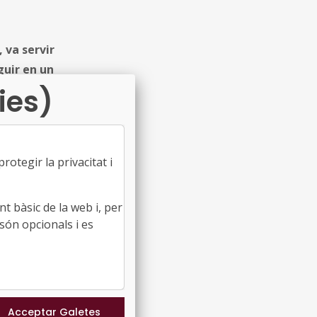
 va servir
guir en un
ies)
ipis de
ballar per
ue volem i
otegir la privacitat i
t bàsic de la web i, per
sa Huguet,
són opcionals i es
esprés de donar
ben les
 necessari
directa l’àmbit
en el tema de