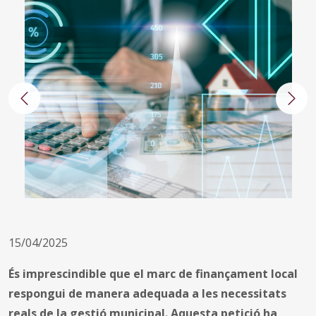
Anterior
Segü
15/04/2025
És imprescindible que el marc de finançament local
respongui de manera adequada a les necessitats
reals de la gestió municipal. Aquesta petició ha