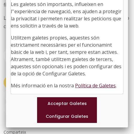
Les galetes són importants, influeixen en
financera dels ajuntaments.
l''experiència de navegació, ens ajuden a protegir
La moció ha estat enviada als ajuntaments perquè si, ho
la privacitat i permeten realitzar les peticions que
ens solicitin a través de la web.
consideren oportú, l’aprovin als respectius plens.
Utilitzem galetes propies, aquestes són
estrictament necessàries per el funcionamint
bàsic de la web i, per tant, sempre estan actives.
DOC
Mocio-mesures-financament-local.docx
Altrament, també utilitzem galetes de tercers,
aquestes són opcionals i es poden configurar des
de la opció de Configurar Galetes.
#ACTUALITAT
#COMISSIONS
Més informació en la nostra
Política de Galetes
.
#FINANÇAMENTLOCAL
#MOCIO
#ÀREA ADMINISTRACIÓ
Comparteix