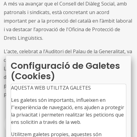
A més va avançar que el Consell del Diàleg Social, amb
patronals i sindicats, està concretant un acord
important per a la promoció del català en l’àmbit laboral
i va destacar l’aprovació de l'Oficina de Protecció de
Drets Lingüístics.
L’acte, celebrat a l’Auditori del Palau de la Generalitat, va
comptar amb l’exposició del conseller de Política
Configuració de Galetes
Lingüística, F. Xavier Vila i Moreno, davant dels signants
(Cookies)
del Pacte i representants de la societat civil. El balanç
presentat constata que 123 de les 206 mesures
AQUESTA WEB UTILITZA GALETES
previstes ja s’han completat.
Les galetes són importants, influeixen en
l''experiència de navegació, ens ajuden a protegir
la privacitat i permeten realitzar les peticions que
ens solicitin a través de la web.
Vegeu la NdP del govern
Utilitzem galetes propies, aquestes són