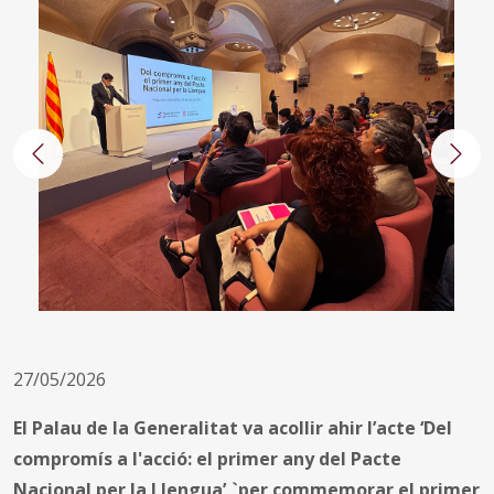
Anterior
Segü
27/05/2026
El Palau de la Generalitat va acollir ahir l’acte ‘Del
compromís a l'acció: el primer any del Pacte
Nacional per la Llengua’,`per commemorar el primer