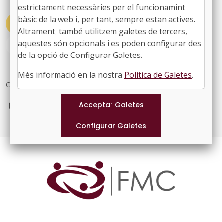
estrictament necessàries per el funcionamint
bàsic de la web i, per tant, sempre estan actives.
#ACTUALITAT
#COMISSIONS
Altrament, també utilitzem galetes de tercers,
aquestes són opcionals i es poden configurar des
#SENTMENAT
#ÀREA CULTURA
de la opció de Configurar Galetes.
Més informació en la nostra
Política de Galetes
.
Comparteix
Facebook
X
LinkedIn