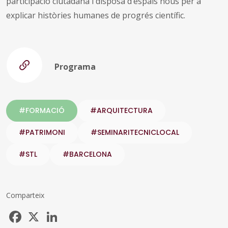
participació ciutadana i disposa d’espais nous per a
explicar històries humanes de progrés científic.
Programa
#FORMACIÓ
#ARQUITECTURA
#PATRIMONI
#SEMINARITECNICLOCAL
#STL
#BARCELONA
Comparteix
Facebook
X
LinkedIn