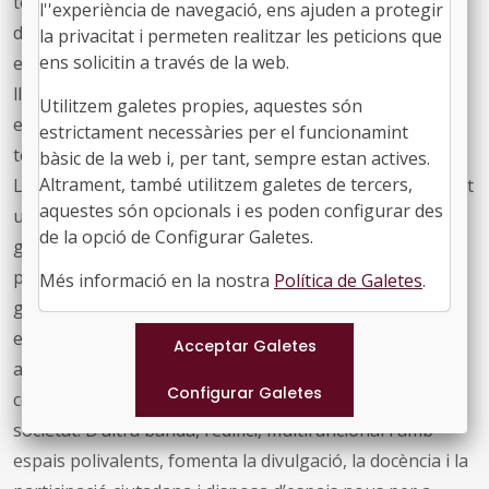
terrenys de l’antiga bugaderia de l’hospital. La coberta
l''experiència de navegació, ens ajuden a protegir
de l’edifici l’ocupa un jardí, convertint-se així en una
la privacitat i permeten realitzar les peticions que
ens solicitin a través de la web.
extensió del parc que hi ha voltant, que funciona com a
lloc de descans i coberta vegetal per reduir el consum
Utilitzem galetes propies, aquestes són
energètic. Alberga l’última tecnologia en l’àmbit de les
estrictament necessàries per el funcionamint
teràpies avançades, particularment, en teràpia gènica.
bàsic de la web i, per tant, sempre estan actives.
Altrament, també utilitzem galetes de tercers,
Les instal·lacions permeten als investigadors seguir fent
aquestes són opcionals i es poden configurar des
una recerca capdavantera i disruptiva, seguir innovant i
de la opció de Configurar Galetes.
garantint la millora de la qualitat de vida de les
persones. El fet de passar de diverses ubicacions a un
Més informació en la nostra
Política de Galetes
.
gran espai permet compartir coneixement i
experiències, impulsar sinergies entre diferents grups,
augmentar en transversalitat i sentir-se encara més
cohesionats i preparats per donar més servei a la
societat. D’altra banda, l’edifici, multifuncional i amb
espais polivalents, fomenta la divulgació, la docència i la