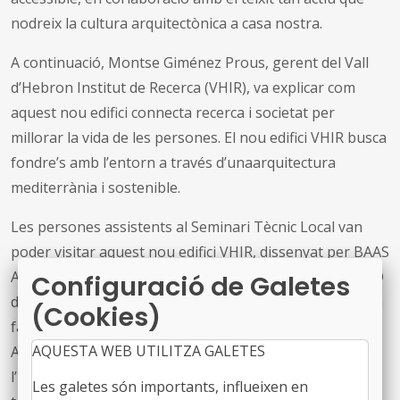
nodreix la cultura arquitectònica a casa nostra.
A continuació, Montse Giménez Prous, gerent del Vall
d’Hebron Institut de Recerca (VHIR), va explicar com
aquest nou edifici connecta recerca i societat per
millorar la vida de les persones. El nou edifici VHIR busca
fondre’s amb l’entorn a través d’unaarquitectura
mediterrània i sostenible.
Les persones assistents al Seminari Tècnic Local van
poder visitar aquest nou edifici VHIR, dissenyat per BAAS
Arquitectura i Espinet/Ubach, que va rebre el Premi FAD
Configuració de Galetes
d’Arquitectura 2025. Es tracta d’una proposta d’una sola
(Cookies)
façana, situada entre l’actual edifici de la Universitat
AQUESTA WEB UTILITZA GALETES
Autònoma de Barcelona al Campus Vall d’Hebron i el de
l’Hospital de Traumatologia, Rehabilitació i Cremats, als
Les galetes són importants, influeixen en