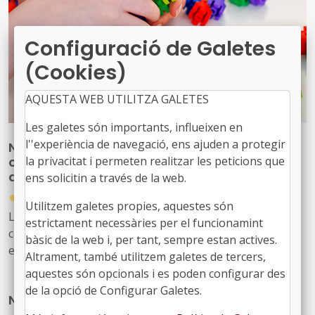
Configuració de Galetes
(Cookies)
AQUESTA WEB UTILITZA GALETES
Les galetes són importants, influeixen en
l''experiència de navegació, ens ajuden a protegir
Nova publicació per reforçar les
la privacitat i permeten realitzar les peticions que
competències del personal tècnic municipal
d’educació
ens solicitin a través de la web.
●
31/07/2026
Utilitzem galetes propies, aquestes són
La Diputació de Barcelona ha editat la publicació ‘Marc
estrictament necessàries per el funcionamint
competencial del perfil tècnic municipal d’educació’, una
bàsic de la web i, per tant, sempre estan actives.
eina que defineix, ordena i enforteix el nou rol del
Altrament, també utilitzem galetes de tercers,
personal tècnic d’educació i el seu lideratge en el
aquestes són opcionals i es poden configurar des
desenvolupament i la gestió de les polítiques educatives
de la opció de Configurar Galetes.
Nou butlletí digital de l’FMC, el 934
locals