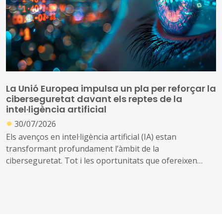
La Unió Europea impulsa un pla per reforçar la
ciberseguretat davant els reptes de la
intel·ligència artificial
●
30/07/2026
Els avenços en intel·ligència artificial (IA) estan
transformant profundament l’àmbit de la
ciberseguretat. Tot i les oportunitats que ofereixen
aquestes tecnologies per prevenir amenaces i reforçar
la protecció dels sistemes digitals, també poden ser
utilitzades per identificar vulnerabilitats, automatitzar
atacs i incrementar-ne l’abast i la velocitat