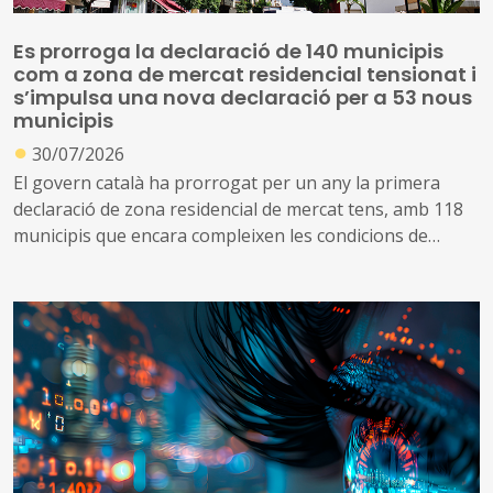
Es prorroga la declaració de 140 municipis
com a zona de mercat residencial tensionat i
s’impulsa una nova declaració per a 53 nous
municipis
●
30/07/2026
El govern català ha prorrogat per un any la primera
declaració de zona residencial de mercat tens, amb 118
municipis que encara compleixen les condicions de
tensió d’assequibilitat al mercat de l’habitatge
A més, impulsa una nova declaració que inclou altres 53
municipis que no es consideraven de mercat tens, però
que s’ha identificat que ara compleixen les condicions
per aplicar el topall de preus