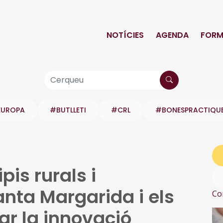
NOTÍCIES
AGENDA
FORM
EUROPA
#BUTLLETI
#CRL
#BONESPRACTIQU
is rurals i
nta Margarida i els
Co
ar la innovació