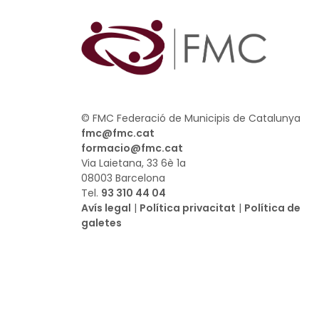
© FMC Federació de Municipis de Catalunya
fmc@fmc.cat
formacio@fmc.cat
Via Laietana, 33 6è 1a
08003 Barcelona
Tel.
93 310 44 04
Avís legal
|
Política privacitat
|
Política de
galetes