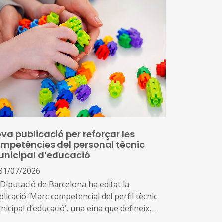
va publicació per reforçar les
mpetències del personal tècnic
nicipal d’educació
31/07/2026
 Diputació de Barcelona ha editat la
licació ‘Marc competencial del perfil tècnic
icipal d’educació’, una eina que defineix,
ena i enforteix el nou rol del personal tècnic