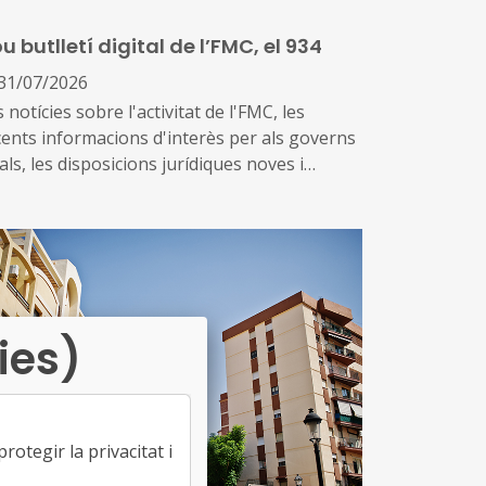
ducació i el seu lideratge en el
u butlletí digital de l’FMC, el 934
senvolupament i la gestió de les polítiques
ucatives locals
31/07/2026
 notícies sobre l'activitat de l'FMC, les
cents informacions d'interès per als governs
als, les disposicions jurídiques noves i
versos actes d'agenda us arriben amb aquest
emplar, el 934. També inclou les notícies
cents sobre fons europeus
ies)
otegir la privacitat i