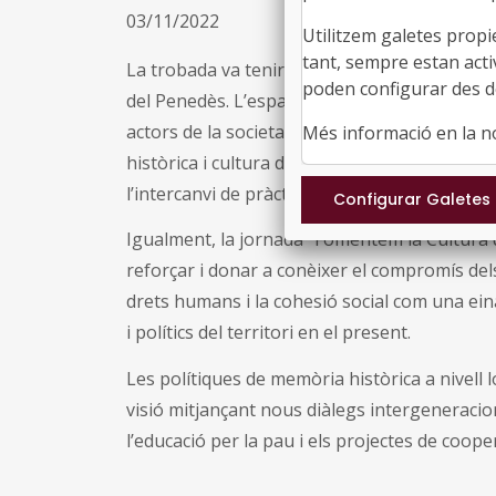
03/11/2022
Utilitzem galetes propi
tant, sempre estan acti
La trobada va tenir lloc al
Castell de Penyafo
poden configurar des de
del Penedès. L’espai va acollir contribucions
actors de la societat civil i el món de la re
Més informació en la 
històrica i cultura de pau.
Això va permetre d
l’intercanvi de pràctiques
, la capacitat incidè
Igualment, la jornada "Fomentem la Cultura d
reforçar i donar a conèixer el
compromís dels 
drets humans i la cohesió social com una ein
i polítics del territori en el present.
Les polítiques de memòria històrica a nivell 
visió
mitjançant nous diàlegs intergeneracio
l’educació per la pau i els projectes de coo