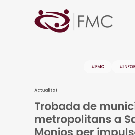
#FMC
#INFO
Actualitat
Trobada de municip
metropolitans a Sa
Monjos per impuls