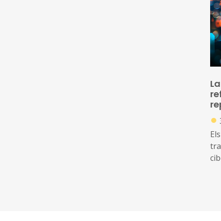
de
La
re
re
●
Els
tr
ci
of
am
di
ide
inc