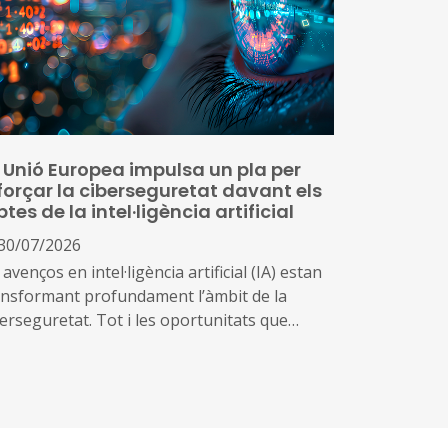
 preus
 Unió Europea impulsa un pla per
forçar la ciberseguretat davant els
ptes de la intel·ligència artificial
30/07/2026
 avenços en intel·ligència artificial (IA) estan
ansformant profundament l’àmbit de la
berseguretat. Tot i les oportunitats que
ereixen aquestes tecnologies per prevenir
enaces i reforçar la protecció dels sistemes
gitals, també poden ser utilitzades per
ntificar vulnerabilitats, automatitzar atacs i
rementar-ne l’abast i la velocitat