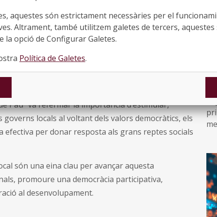
es, aquestes són estrictament necessàries per el funcionamin
ves. Altrament, també utilitzem galetes de tercers, aquestes 
rt
; un paratge i conjunt patrimonial captivador al cor
Es
 la opció de Configurar Galetes.
mu
 suggeridores i inspiradores de municipis, xarxes i
re
cerca per explorar polítiques emergents sobre memòria
nostra
Política de Galetes
.
no
elinear una certa
agenda d’acció compartida i reforçar
mu
●
ncia pública i la comunicació entre actors.
El
e Pau” va refermar la importància d’estimular,
pr
governs locals al voltant dels valors democràtics
, els
me
a efectiva per donar resposta als grans reptes socials
co
d’a
local són
una eina clau per avançar aquesta
A 
nals, promoure una democràcia participativa,
al
peració al desenvolupament.
mer
com