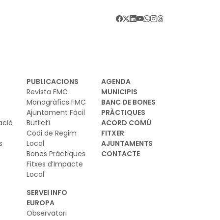
vant d’aquest escenari, la Comissió Europea
 presentat el Pla d'Acció sobre
erseguretat i IA, una iniciativa que
ilitzarà els estats membres, la indústria i
ferents organitzacions europees per reforçar
seguretat digital de la Unió. El pla es basa en
PUBLICACIONS
AGENDA
 marc regulador europeu sobre IA i
Revista FMC
MUNICIPIS
berseguretat i vol garantir que els nous
Monogràfics FMC
BANC DE BONES
Ajuntament Fàcil
PRÀCTIQUES
els d’IA es desenvolupin i s’utilitzin de
ació
Butlletí
ACORD COMÚ
nera segura
Codi de Regim
FITXER
s
Local
AJUNTAMENTS
Bones Pràctiques
CONTACTE
Fitxes d’Impacte
Local
SERVEI INFO
EUROPA
Observatori