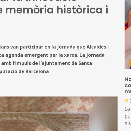
re memòria històrica i
ans van participar en la jornada que Alcaldes i
sta agenda emergent per la xarxa. La jornada
 amb l’impuls de l’ajuntament de Santa
iputació de Barcelona
No
co
mu
●
La
pub
mun
ord