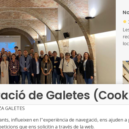
d’e
No
de
●
ed
Les
re
loc
di
ex
re
ació de Galetes (Cook
ZA GALETES
ts, influeixen en l''experiència de navegació, ens ajuden a pr
eticions que ens solicitin a través de la web.