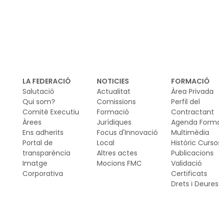
Da
ha
Cib
mob
di
la 
LA FEDERACIÓ
NOTICIES
FORMACIÓ
el
Salutació
Actualitat
Àrea Privada
ci
Qui som?
Comissions
Perfil del
Comitè Executiu
Formació
Contractant
mod
Àrees
Jurídiques
Agenda Form
ma
Ens adherits
Focus d'Innovació
Multimèdia
Portal de
Local
Històric Curso
transparència
Altres actes
Publicacions
Imatge
Mocions FMC
Validació
Corporativa
Certificats
Drets i Deures