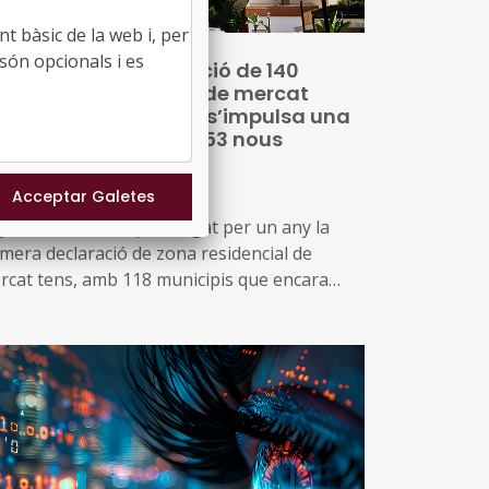
t bàsic de la web i, per
són opcionals i es
 prorroga la declaració de 140
nicipis com a zona de mercat
sidencial tensionat i s’impulsa una
va declaració per a 53 nous
nicipis
30/07/2026
 govern català ha prorrogat per un any la
imera declaració de zona residencial de
rcat tens, amb 118 municipis que encara
mpleixen les condicions de tensió
ssequibilitat al mercat de l’habitatge
més, impulsa una nova declaració que inclou
tres 53 municipis que no es consideraven de
cat tens, però que s’ha identificat que ara
pleixen les condicions per aplicar el topall