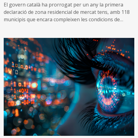
El govern català ha prorrogat per un any la primera
declaració de zona residencial de mercat tens, amb 118
municipis que encara compleixen les condicions de
tensió d’assequibilitat al mercat de l’habitatge
A més, impulsa una nova declaració que inclou altres 53
municipis que no es consideraven de mercat tens, però
que s’ha identificat que ara compleixen les condicions
per aplicar el topall de preus