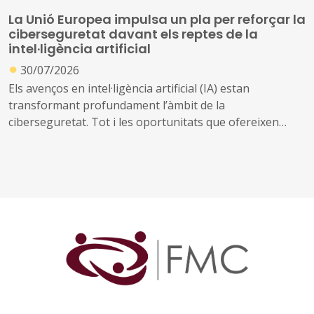
La Unió Europea impulsa un pla per reforçar la
ciberseguretat davant els reptes de la
intel·ligència artificial
●
30/07/2026
Els avenços en intel·ligència artificial (IA) estan
transformant profundament l’àmbit de la
ciberseguretat. Tot i les oportunitats que ofereixen
aquestes tecnologies per prevenir amenaces i reforçar
la protecció dels sistemes digitals, també poden ser
utilitzades per identificar vulnerabilitats, automatitzar
atacs i incrementar-ne l’abast i la velocitat
Davant d’aquest escenari, la Comissió Europea ha
presentat el Pla d'Acció sobre Ciberseguretat i IA, una
iniciativa que mobilitzarà els estats membres, la
indústria i diferents organitzacions europees per
reforçar la seguretat digital de la Unió. El pla es basa en
el marc regulador europeu sobre IA i ciberseguretat i