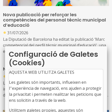
Nova publicació per reforçar les
competències del personal tècnic municipal
d’educació
●
31/07/2026
La Diputació de Barcelona ha editat la publicació ‘Marc
competencial del perfil tècnic municipal d’educació’, una
eina que defineix, ordena i enforteix el nou rol del
Configuració de Galetes
personal tècnic d’educació i el seu lideratge en el
(Cookies)
desenvolupament i la gestió de les polítiques educatives
Nou butlletí digital de l’FMC, el 934
locals
AQUESTA WEB UTILITZA GALETES
●
31/07/2026
Les galetes són importants, influeixen en
Les notícies sobre l'activitat de l'FMC, les recents
l''experiència de navegació, ens ajuden a protegir
informacions d'interès per als governs locals, les
la privacitat i permeten realitzar les peticions que
disposicions jurídiques noves i diversos actes d'agenda
ens solicitin a través de la web.
us arriben amb aquest exemplar, el 934. També inclou
les notícies recents sobre fons europeus
Utilitzem galetes propies, aquestes són