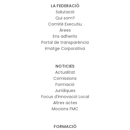
vol garantir que els nous models d’IA es desenvolupin i
LA FEDERACIÓ
s’utilitzin de manera segura
Salutació
Qui som?
Comitè Executiu
Àrees
Ens adherits
Portal de transparència
Imatge Corporativa
NOTICIES
Actualitat
Comissions
Formació
Jurídiques
Focus d'Innovació Local
Altres actes
Mocions FMC
FORMACIÓ