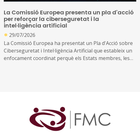
La Comissió Europea presenta un pla d'acció
per reforçar la ciberseguretat i la
intel·ligència artificial
●
29/07/2026
La Comissió Europea ha presentat un Pla d'Acció sobre
Ciberseguretat i Intel·ligència Artificial que estableix un
enfocament coordinat perquè els Estats membres, les
empreses i les autoritats públiques es beneficiïn de les
oportunitats que ofereix la IA, abordant al mateix temps
els nous riscos que crea.