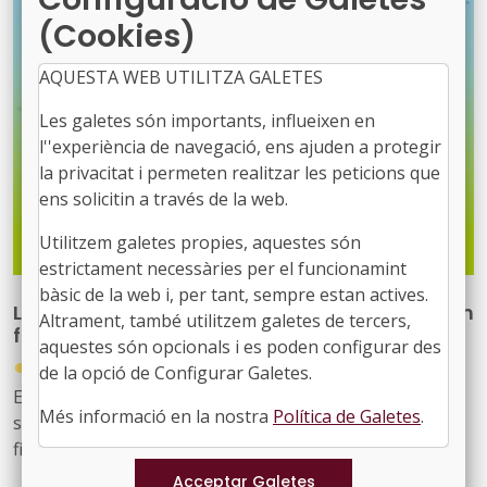
(Cookies)
AQUESTA WEB UTILITZA GALETES
Les galetes són importants, influeixen en
l''experiència de navegació, ens ajuden a protegir
la privacitat i permeten realitzar les peticions que
ens solicitin a través de la web.
Utilitzem galetes propies, aquestes són
estrictament necessàries per el funcionamint
bàsic de la web i, per tant, sempre estan actives.
La UE finança 117 projectes de recerca per a un
Altrament, també utilitzem galetes de tercers,
futur més verd amb 742 milions d'euros
aquestes són opcionals i es poden configurar des
●
30/07/2026
de la opció de Configurar Galetes.
Els projectes, que ja han signat els convenis de
Més informació en la nostra
Política de Galetes
.
subvenció amb la Comissió, compten amb un
finançament conjunt de 742,5 milions d'euros i
contribuiran als objectius del Pacte Verd Europeu, fent