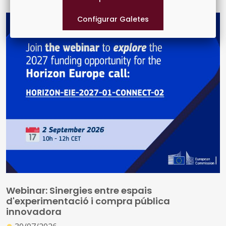
front a la degradació ambiental, ajudant a revertir la
pèrdua de biodiversitat i millorant la gestió dels
recursos naturals.
Webinar: Sinergies entre espais
d'experimentació i compra pública
innovadora
●