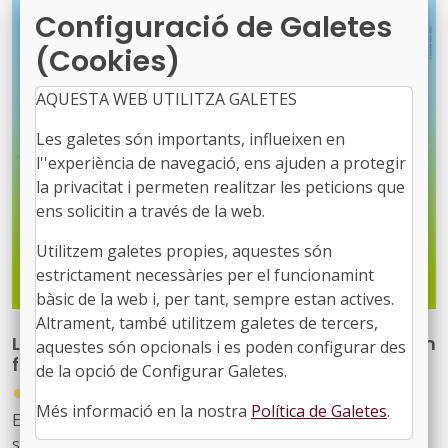
Configuració de Galetes
(Cookies)
AQUESTA WEB UTILITZA GALETES
Les galetes són importants, influeixen en
l''experiència de navegació, ens ajuden a protegir
la privacitat i permeten realitzar les peticions que
ens solicitin a través de la web.
Utilitzem galetes propies, aquestes són
estrictament necessàries per el funcionamint
bàsic de la web i, per tant, sempre estan actives.
Altrament, també utilitzem galetes de tercers,
La UE finança 117 projectes de recerca per a un
aquestes són opcionals i es poden configurar des
futur més verd amb 742 milions d'euros
de la opció de Configurar Galetes.
●
30/07/2026
Més informació en la nostra
Política de Galetes
.
Els projectes, que ja han signat els convenis de
subvenció amb la Comissió, compten amb un