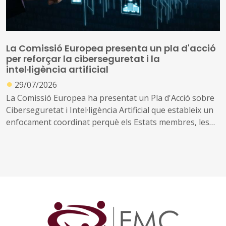
La Comissió Europea presenta un pla d'acció
per reforçar la ciberseguretat i la
intel·ligència artificial
●
29/07/2026
La Comissió Europea ha presentat un Pla d'Acció sobre
Ciberseguretat i Intel·ligència Artificial que estableix un
enfocament coordinat perquè els Estats membres, les
empreses i les autoritats públiques es beneficiïn de les
oportunitats que ofereix la IA, abordant al mateix temps
els nous riscos que crea.