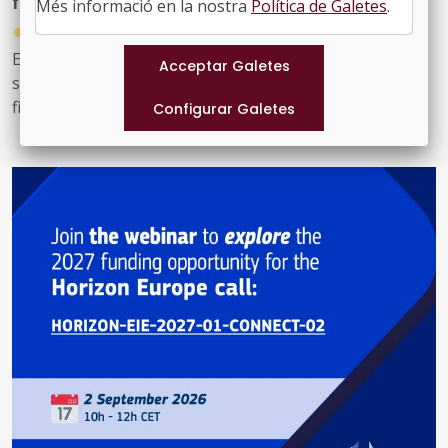
futur més verd amb 742 milions d'euros
Més informació en la nostra
Política de Galetes
.
●
30/07/2026
Els projectes, que ja han signat els convenis de
subvenció amb la Comissió, compten amb un
finançament conjunt de 742,5 milions d'euros i
contribuiran als objectius del Pacte Verd Europeu, fent
front a la degradació ambiental, ajudant a revertir la
pèrdua de biodiversitat i millorant la gestió dels
recursos naturals.