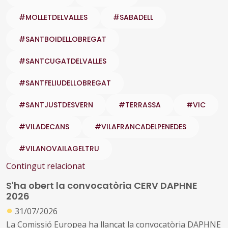
#MOLLETDELVALLES
#SABADELL
#SANTBOIDELLOBREGAT
#SANTCUGATDELVALLES
#SANTFELIUDELLOBREGAT
#SANTJUSTDESVERN
#TERRASSA
#VIC
#VILADECANS
#VILAFRANCADELPENEDES
#VILANOVAILAGELTRU
Contingut relacionat
S'ha obert la convocatòria CERV DAPHNE
2026
●
31/07/2026
La Comissió Europea ha llançat la convocatòria DAPHNE