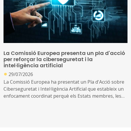
La Comissió Europea presenta un pla d'acció
per reforçar la ciberseguretat i la
intel·ligència artificial
●
29/07/2026
La Comissió Europea ha presentat un Pla d'Acció sobre
Ciberseguretat i Intel·ligència Artificial que estableix un
enfocament coordinat perquè els Estats membres, les
empreses i les autoritats públiques es beneficiïn de les
oportunitats que ofereix la IA, abordant al mateix temps
els nous riscos que crea.